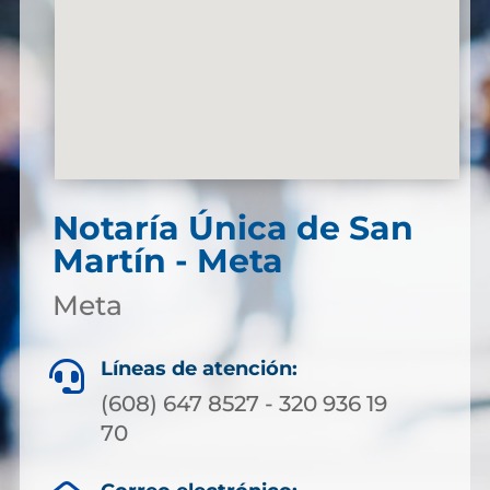
Notaría Única de San
Martín - Meta
Meta
Líneas de atención:

(608) 647 8527 - 320 936 19
70