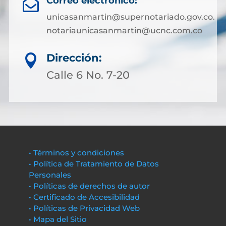
Correo electrónico:

unicasanmartin@supernotariado.gov.co.
notariaunicasanmartin@ucnc.com.co
Dirección:

Calle 6 No. 7-20
• Términos y condiciones
• Política de Tratamiento de Datos
Personales
• Políticas de derechos de autor
• Certificado de Accesibilidad
• Políticas de Privacidad Web
• Mapa del Sitio