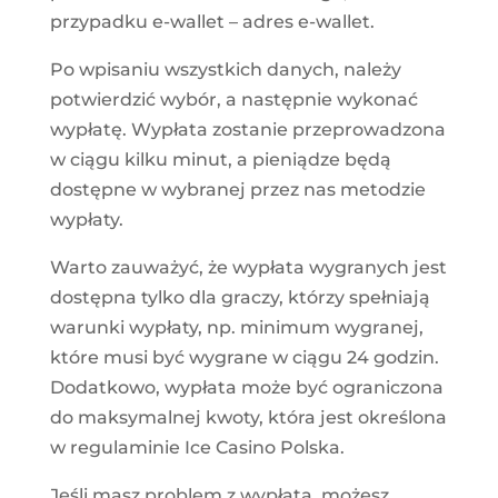
przypadku e-wallet – adres e-wallet.
Po wpisaniu wszystkich danych, należy
potwierdzić wybór, a następnie wykonać
wypłatę. Wypłata zostanie przeprowadzona
w ciągu kilku minut, a pieniądze będą
dostępne w wybranej przez nas metodzie
wypłaty.
Warto zauważyć, że wypłata wygranych jest
dostępna tylko dla graczy, którzy spełniają
warunki wypłaty, np. minimum wygranej,
które musi być wygrane w ciągu 24 godzin.
Dodatkowo, wypłata może być ograniczona
do maksymalnej kwoty, która jest określona
w regulaminie Ice Casino Polska.
Jeśli masz problem z wypłatą, możesz