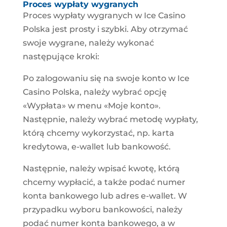
Proces wypłaty wygranych
Proces wypłaty wygranych w Ice Casino
Polska jest prosty i szybki. Aby otrzymać
swoje wygrane, należy wykonać
następujące kroki:
Po zalogowaniu się na swoje konto w Ice
Casino Polska, należy wybrać opcję
«Wypłata» w menu «Moje konto».
Następnie, należy wybrać metodę wypłaty,
którą chcemy wykorzystać, np. karta
kredytowa, e-wallet lub bankowość.
Następnie, należy wpisać kwotę, którą
chcemy wypłacić, a także podać numer
konta bankowego lub adres e-wallet. W
przypadku wyboru bankowości, należy
podać numer konta bankowego, a w