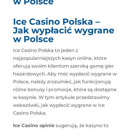
w Polsce
Ice Casino Polska –
Jak wypłacić wygrane
w Polsce
Ice Casino Polska to jeden z
najpopularniejszych kasyn online, które
oferują swoim klientom szeroką gamę gier
hazardowych. Aby móc wypłacić wygrane w
Polsce, należy zrozumieć, jak funkcjonują
różne bonusy i promocje, które są dostępne
w kasynie. W tym artykule przedstawimy
wskazówki, jak wypłacić wygrane w Ice
Casino Polska.
Ice Casino opinie
sugerują, że kasyno to