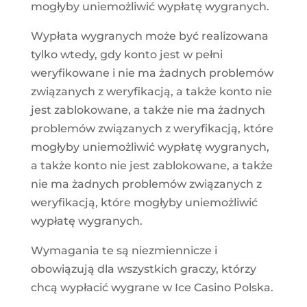
mogłyby uniemożliwić wypłatę wygranych.
Wypłata wygranych może być realizowana
tylko wtedy, gdy konto jest w pełni
weryfikowane i nie ma żadnych problemów
związanych z weryfikacją, a także konto nie
jest zablokowane, a także nie ma żadnych
problemów związanych z weryfikacją, które
mogłyby uniemożliwić wypłatę wygranych,
a także konto nie jest zablokowane, a także
nie ma żadnych problemów związanych z
weryfikacją, które mogłyby uniemożliwić
wypłatę wygranych.
Wymagania te są niezmiennicze i
obowiązują dla wszystkich graczy, którzy
chcą wypłacić wygrane w Ice Casino Polska.