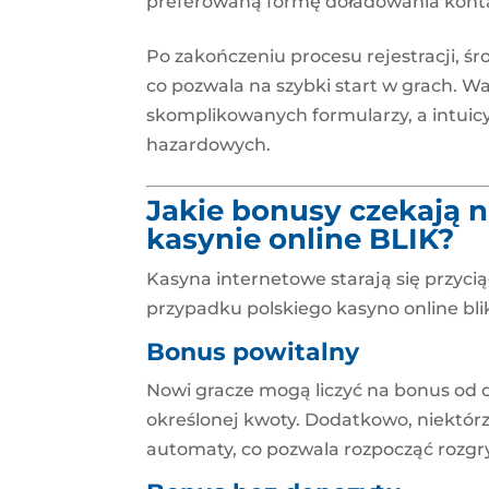
preferowaną formę doładowania kont
Po zakończeniu procesu rejestracji, śr
co pozwala na szybki start w grach. Wa
skomplikowanych formularzy, a intuicyj
hazardowych.
Jakie bonusy czekają 
kasynie online BLIK?
Kasyna internetowe starają się przy
przypadku polskiego kasyno online bl
Bonus powitalny
Nowi gracze mogą liczyć na bonus od d
określonej kwoty. Dodatkowo, niektór
automaty, co pozwala rozpocząć rozgr