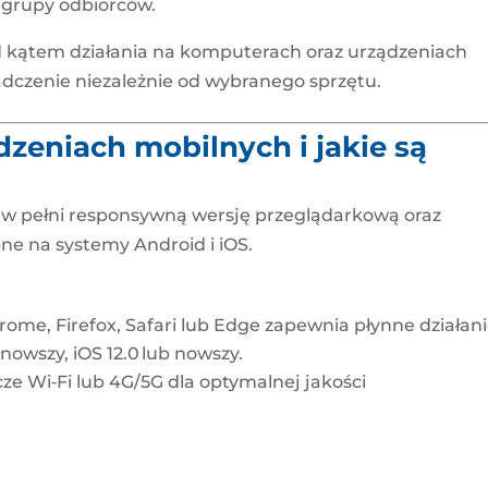
e grupy odbiorców.
d kątem działania na komputerach oraz urządzeniach
dczenie niezależnie od wybranego sprzętu.
zeniach mobilnych i jakie są
da w pełni responsywną wersję przeglądarkową oraz
e na systemy Android i iOS.
ome, Firefox, Safari lub Edge zapewnia płynne działani
nowszy, iOS 12.0 lub nowszy.
cze Wi‑Fi lub 4G/5G dla optymalnej jakości