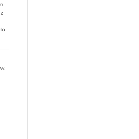
ym
az
do
ów: