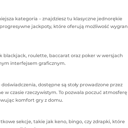
jsza kategoria – znajdziesz tu klasyczne jednorękie
 progresywne jackpoty, które oferują możliwość wygran
ak blackjack, roulette, baccarat oraz poker w wersjach
snym interfejsem graficznym.
 doświadczenia, dostępne są stoły prowadzone przez
e w czasie rzeczywistym. To pozwala poczuć atmosferę
owując komfort gry z domu.
owe sekcje, takie jak keno, bingo, czy zdrapki, które