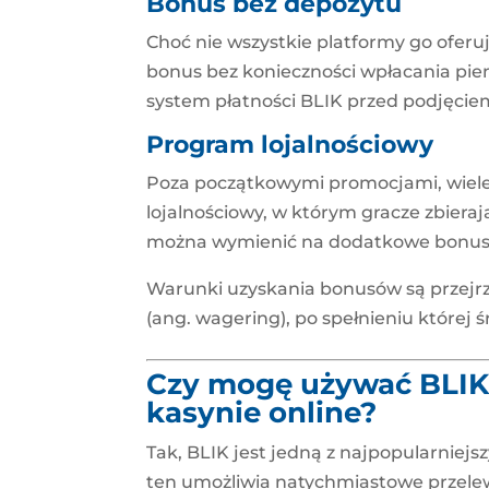
Bonus bez depozytu
Choć nie wszystkie platformy go oferuj
bonus bez konieczności wpłacania pie
system płatności BLIK przed podjęciem
Program lojalnościowy
Poza początkowymi promocjami, wiele
lojalnościowy, w którym gracze zbier
można wymienić na dodatkowe bonusy,
Warunki uzyskania bonusów są przejrz
(ang. wagering), po spełnieniu której ś
Czy mogę używać BLIK 
kasynie online?
Tak, BLIK jest jedną z najpopularniejs
ten umożliwia natychmiastowe przelew