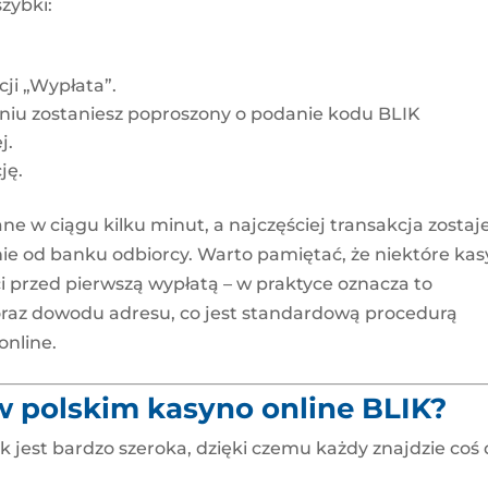
szybki:
cji „Wypłata”.
niu zostaniesz poproszony o podanie kodu BLIK
j.
ję.
ne w ciągu kilku minut, a najczęściej transakcja zostaj
nie od banku odbiorcy. Warto pamiętać, że niektóre ka
przed pierwszą wypłatą – w praktyce oznacza to
oraz dowodu adresu, co jest standardową procedurą
online.
w polskim kasyno online BLIK?
ik jest bardzo szeroka, dzięki czemu każdy znajdzie coś 