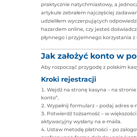
praktycznie natychmiastowy, a jedno
artykule zebrałem najczęściej zadawan
udzieliłem wyczerpujących odpowiedzi.
hazardem online, czy jesteś doświadc
płynnego i przyjemnego korzystania z
Jak założyć konto w po
Aby rozpocząć przygodę z polskim kasy
Kroki rejestracji
Wejdź na stronę kasyna – na stronie 
konto”.
Wypełnij formularz – podaj adres e‑
Potwierdź tożsamość – w większości
aktywacyjny wysłany na e‑maila.
Ustaw metodę płatności – po zalogow