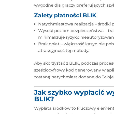
wygodne dla graczy preferujących szyb
Zalety płatności BLIK
Natychmiastowa realizacja – środki p
Wysoki poziom bezpieczeństwa – tr
minimalizuje ryzyko nieautoryzowa
Brak opłat – większość kasyn nie pob
atrakcyjność tej metody.
Aby skorzystać z BLIK, podczas proces
sześciocyfrowy kod generowany w aplik
zostaną natychmiast dodane do Twoje
Jak szybko wypłacić w
BLIK?
Wypłata środków to kluczowy element 