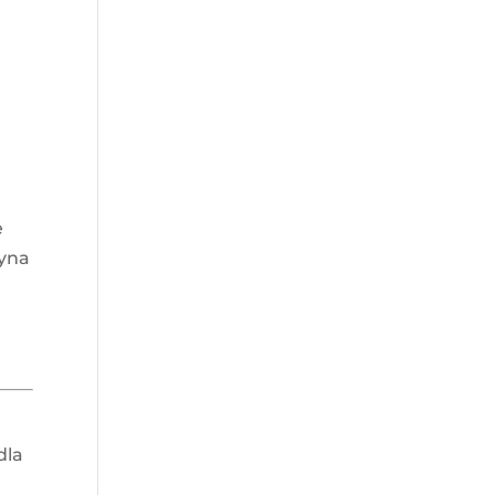
e
syna
dla