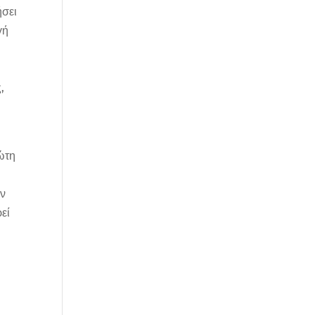
ήσει
γή
,
ώτη
ην
εί