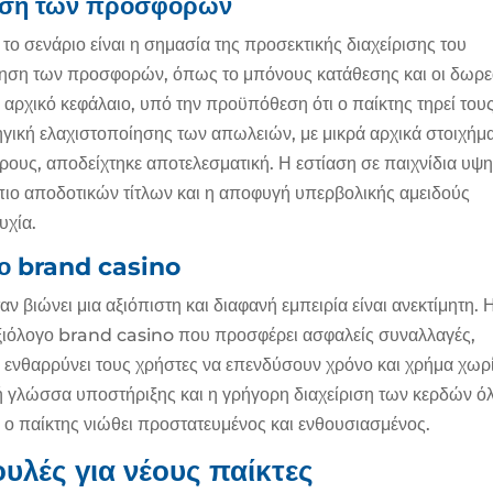
ρήση των προσφορών
ο σενάριο είναι η σημασία της προσεκτικής διαχείρισης του
ποίηση των προσφορών, όπως το μπόνους κατάθεσης και οι δωρ
 αρχικό κεφάλαιο, υπό την προϋπόθεση ότι ο παίκτης τηρεί του
γική ελαχιστοποίησης των απωλειών, με μικρά αρχικά στοιχήμ
ύρους, αποδείχτηκε αποτελεσματική. Η εστίαση σε παιχνίδια υψ
πιο αποδοτικών τίτλων και η αποφυγή υπερβολικής αμειδούς
υχία.
το brand casino
ν βιώνει μια αξιόπιστη και διαφανή εμπειρία είναι ανεκτίμητη. 
αξιόλογο brand casino που προσφέρει ασφαλείς συναλλαγές,
 ενθαρρύνει τους χρήστες να επενδύσουν χρόνο και χρήμα χωρ
κή γλώσσα υποστήριξης και η γρήγορη διαχείριση των κερδών ό
 ο παίκτης νιώθει προστατευμένος και ενθουσιασμένος.
λές για νέους παίκτες