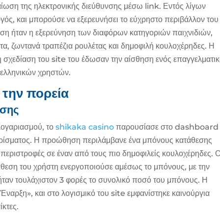
ίωση της ηλεκτρονικής διεύθυνσης μέσω link. Εντός λίγων
ργός, και μπορούσε να εξερευνήσει το εύχρηστο περιβάλλον του
ση ήταν η εξερεύνηση των διαφόρων κατηγοριών παιχνιδιών,
τα, ζωντανά τραπέζια ρουλέτας και δημοφιλή κουλοχέρηδες. Η
 σχεδίαση του site του έδωσαν την αίσθηση ενός επαγγελματι
ν ελληνικών χρηστών.
την πορεία
εσης
λογαριασμού, το
shikaka casino
παρουσίασε στο dashboard 
ρίσματος. Η προώθηση περιλάμβανε ένα μπόνους κατάθεσης
περιστροφές σε έναν από τους πιο δημοφιλείς κουλοχέρηδες. 
θεση του χρήστη ενεργοποιούσε αμέσως το μπόνους, με την
ταν τουλάχιστον 3 φορές το συνολικό ποσό του μπόνους. Η
ρξη», και στο λογισμικό του site εμφανίστηκε καινούργια
ίκτες.