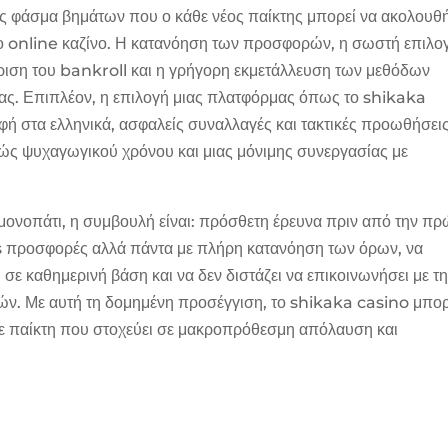
ες φάσμα βημάτων που ο κάθε νέος παίκτης μπορεί να ακολουθ
στο online καζίνο. Η κατανόηση των προσφορών, η σωστή επιλο
ίριση του bankroll και η γρήγορη εκμετάλλευση των μεθόδων
ίας. Επιπλέον, η επιλογή μιας πλατφόρμας όπως το shikaka
φή στα ελληνικά, ασφαλείς συναλλαγές και τακτικές προωθήσεις
λώς ψυχαγωγικού χρόνου και μιας μόνιμης συνεργασίας με
 μονοπάτι, η συμβουλή είναι: πρόσθετη έρευνα πριν από την πρ
us προσφορές αλλά πάντα με πλήρη κατανόηση των όρων, να
σε καθημερινή βάση και να δεν διστάζει να επικοινωνήσει με τ
ν. Με αυτή τη δομημένη προσέγγιση, το shikaka casino μπορ
άθε παίκτη που στοχεύει σε μακροπρόθεσμη απόλαυση και