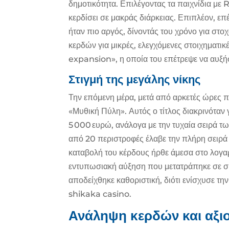
δημοτικότητα. Επιλέγοντας τα παιχνίδια με 
κερδίσει σε μακράς διάρκειας. Επιπλέον, επ
ήταν πιο αργός, δίνοντάς του χρόνο για στο
κερδών για μικρές, ελεγχόμενες στοιχηματι
expansion», η οποία του επέτρεψε να αυξήσ
Στιγμή της μεγάλης νίκης
Την επόμενη μέρα, μετά από αρκετές ώρες π
«Μυθική Πύλη». Αυτός ο τίτλος διακρινόταν 
5 000 ευρώ, ανάλογα με την τυχαία σειρά τ
από 20 περιστροφές έλαβε την πλήρη σειρά
καταβολή του κέρδους ήρθε άμεσα στο λογα
εντυπωσιακή αύξηση που μετατράπηκε σε σημ
αποδείχθηκε καθοριστική, διότι ενίσχυσε την
shikaka casino.
Ανάληψη κερδών και αξι