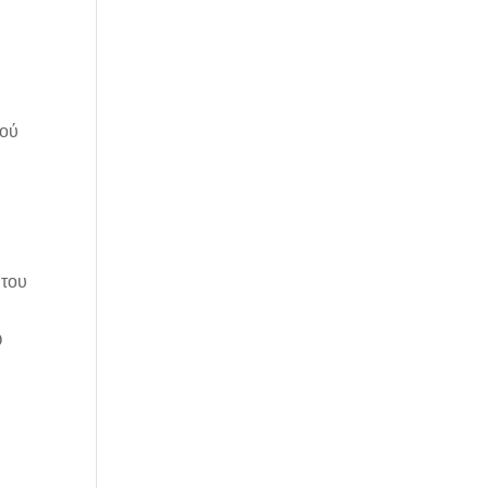
κού
του
Ο