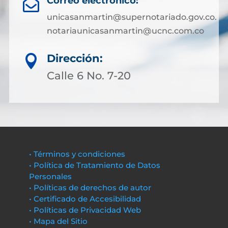
Correo electrónico:

unicasanmartin@supernotariado.gov.co.
notariaunicasanmartin@ucnc.com.co
Dirección:

Calle 6 No. 7-20
• Términos y condiciones
• Política de Tratamiento de Datos
Personales
• Políticas de derechos de autor
• Certificado de Accesibilidad
• Políticas de Privacidad Web
• Mapa del Sitio