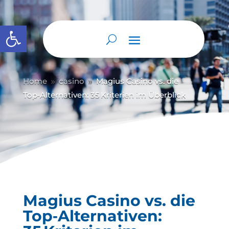
Abrir barra de herramientas
Home
casino
Magius Casino vs. die
9
9
Top‑Alternativen: 35 Kriterien im Überblick
Magius Casino vs. die
Top‑Alternativen: