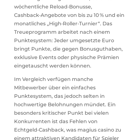
wöchentliche Reload‑Bonusse,
Cashback‑Angebote von bis zu 10 % und ein
monatliches „High‑Roller‑Turnier“. Das
Treueprogramm arbeitet nach einem
Punktesystem: Jeder umgesetzte Euro
bringt Punkte, die gegen Bonusguthaben,
exklusive Events oder physische Prämien
eingetauscht werden können.
Im Vergleich verfügen manche
Mitbewerber über ein einfaches
Punktesystem, das jedoch selten in
hochwertige Belohnungen mündet. Ein
besonders kritischer Punkt bei vielen
Konkurrenten ist das Fehlen von
Echtgeld‑Cashback, was magius casino zu
einem attraktiven Kandidaten für Spieler