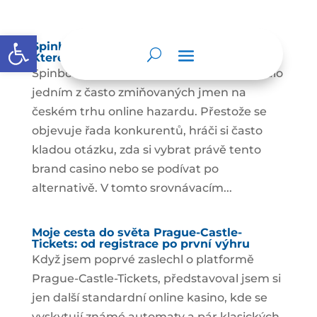
Abrir barra de herramientas
Spinboss casino vs jiné online kasina:
Které nabízí výhodnější herní zážitek?
Spinboss casino se v posledních letech stalo
jedním z často zmiňovaných jmen na
českém trhu online hazardu. Přestože se
objevuje řada konkurentů, hráči si často
kladou otázku, zda si vybrat právě tento
brand casino nebo se podívat po
alternativě. V tomto srovnávacím...
Moje cesta do světa Prague-Castle-
Tickets: od registrace po první výhru
Když jsem poprvé zaslechl o platformě
Prague-Castle-Tickets, představoval jsem si
jen další standardní online kasino, kde se
vyskytují známé automaty a pár klasických