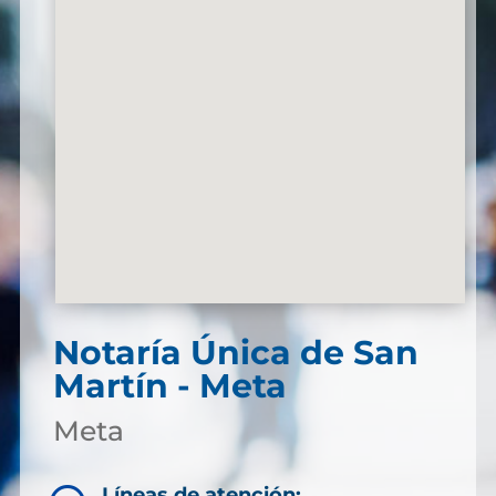
Notaría Única de San
Martín - Meta
Meta
Líneas de atención: