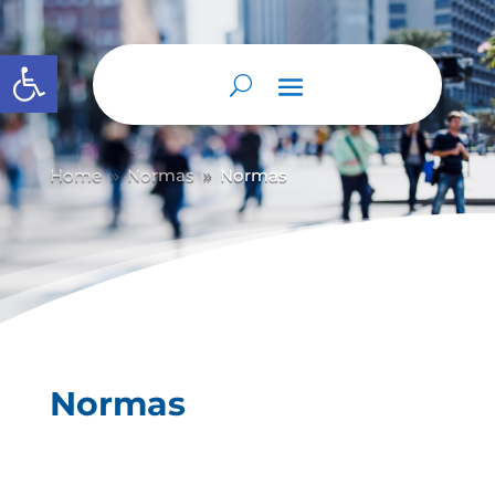
Abrir barra de herramientas
Home
Normas
Normas
9
9
Normas