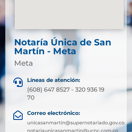
Notaría Única de San
Martín - Meta
Meta
Líneas de atención:

(608) 647 8527 - 320 936 19
70
Correo electrónico:

unicasanmartin@supernotariado.gov.co.
notariaunicasanmartin@ucnc.com.co