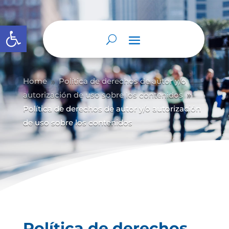
Abrir barra de herramientas
Home
Política de derechos de autor y/
o
9
autorización de uso sobre los contenidos
9
Política de derechos de autor y/o autorización
de uso sobre los contenidos
Política de derechos