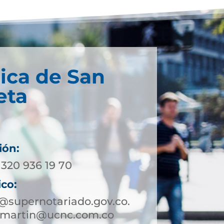
ica de San
eta
ión:
 320 936 19 70
ico:
@supernotariado.gov.co.
nmartin@ucnc.com.co