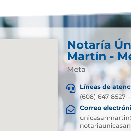
Notaría Ún
Martín - M
Meta
Líneas de atenc

(608) 647 8527 -
Correo electrón

unicasanmartin
notariaunicasa