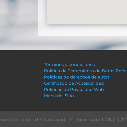
• Términos y condiciones
• Política de Tratamiento de Datos Pers
• Políticas de derechos de autor
• Certificado de Accesibilidad
• Políticas de Privacidad Web
• Mapa del Sitio
ón Colegiada del Notariado Colombiano UCNC | 20