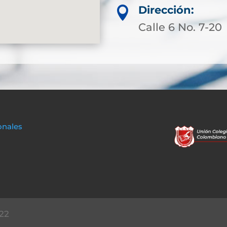
Dirección:

Calle 6 No. 7-20
onales
22