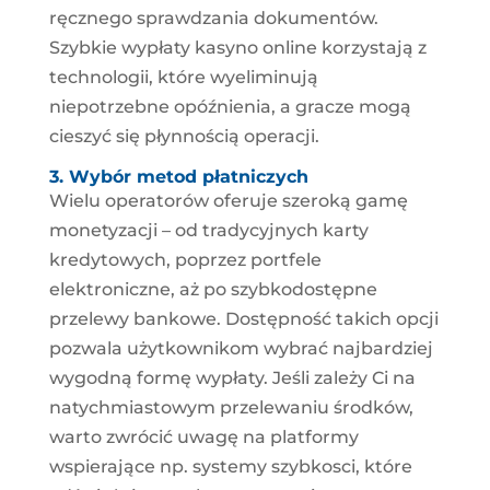
ręcznego sprawdzania dokumentów.
Szybkie wypłaty kasyno online korzystają z
technologii, które wyeliminują
niepotrzebne opóźnienia, a gracze mogą
cieszyć się płynnością operacji.
3. Wybór metod płatniczych
Wielu operatorów oferuje szeroką gamę
monetyzacji – od tradycyjnych karty
kredytowych, poprzez portfele
elektroniczne, aż po szybkodostępne
przelewy bankowe. Dostępność takich opcji
pozwala użytkownikom wybrać najbardziej
wygodną formę wypłaty. Jeśli zależy Ci na
natychmiastowym przelewaniu środków,
warto zwrócić uwagę na platformy
wspierające np. systemy szybkosci, które