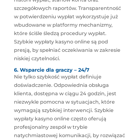
szczegółowych raportów. Transparentność
w potwierdzeniu wypłat wykorzystuje już
wbudowane w platformy mechanizmy,
które ściśle śledzą procedury wypłat.
Szybkie wypłaty kasyno online są pod
presją, by spełniać oczekiwania w zakresie
niskiej czytelności.
6. Wsparcie dla graczy – 24/7
Nie tylko szybkość wypłat definiuje
doświadczenie. Odpowiednia obsługa
klienta, dostępna w ciągu 24 godzin, jest
niezwykle pomocna w sytuacjach, które
wymagają szybkiej interwencji. Szybkie
wypłaty kasyno online często oferują
profesjonalny zespół w trybie
natychmiastowej komunikacji, by rozwiązać