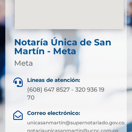
Notaría Única de San
Martín - Meta
Meta
Líneas de atención:

(608) 647 8527 - 320 936 19
70
Correo electrónico:

unicasanmartin@supernotariado.gov.co.
notariaunicasanmartin@ucnc.com.co