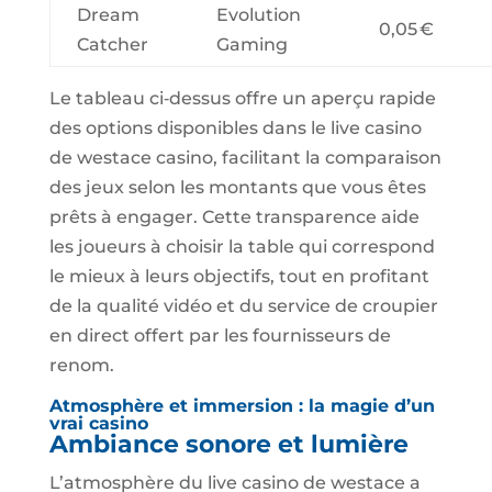
Dream
Evolution
0,05 €
Catcher
Gaming
Le tableau ci‑dessus offre un aperçu rapide
des options disponibles dans le live casino
de westace casino, facilitant la comparaison
des jeux selon les montants que vous êtes
prêts à engager. Cette transparence aide
les joueurs à choisir la table qui correspond
le mieux à leurs objectifs, tout en profitant
de la qualité vidéo et du service de croupier
en direct offert par les fournisseurs de
renom.
Atmosphère et immersion : la magie d’un
vrai casino
Ambiance sonore et lumière
L’atmosphère du live casino de westace a