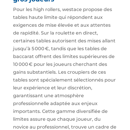
Pour les high rollers, westace propose des
tables haute limite qui répondent aux
exigences de mise élevée et aux attentes
de rapidité. Sur la roulette en direct,
certaines tables autorisent des mises allant
jusqu’à 5 000 €, tandis que les tables de
baccarat offrent des limites supérieures de
10 000 € pour les joueurs cherchant des
gains substantiels. Les croupiers de ces
tables sont spécialement sélectionnés pour
leur expérience et leur discrétion,
garantissant une atmosphère
professionnelle adaptée aux enjeux
importants. Cette gamme diversifiée de
limites assure que chaque joueur, du
novice au professionnel, trouve un cadre de