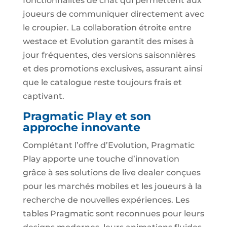
fonctionnalités de chat qui permettent aux
joueurs de communiquer directement avec
le croupier. La collaboration étroite entre
westace et Evolution garantit des mises à
jour fréquentes, des versions saisonnières
et des promotions exclusives, assurant ainsi
que le catalogue reste toujours frais et
captivant.
Pragmatic Play et son
approche innovante
Complétant l’offre d’Evolution, Pragmatic
Play apporte une touche d’innovation
grâce à ses solutions de live dealer conçues
pour les marchés mobiles et les joueurs à la
recherche de nouvelles expériences. Les
tables Pragmatic sont reconnues pour leurs