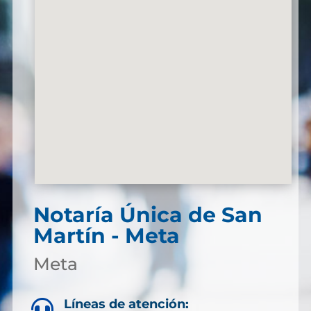
Notaría Única de San
Martín - Meta
Meta
Líneas de atención:
