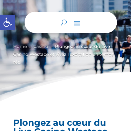
Abrir barra de herramientas
Home
casino
Plongez au cœur du Live
9
9
Casino Westace et vivez l’excitation en temps
réel
Plongez au cœur du