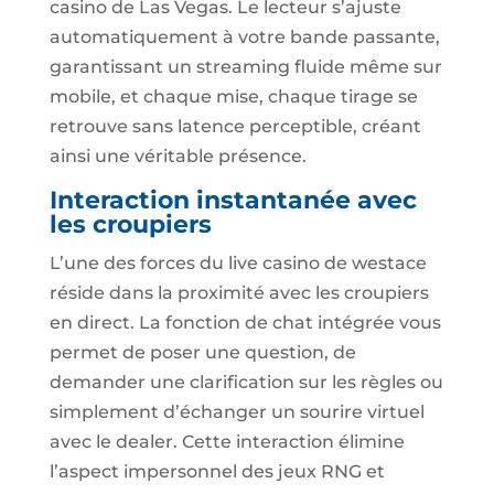
casino de Las Vegas. Le lecteur s’ajuste
automatiquement à votre bande passante,
garantissant un streaming fluide même sur
mobile, et chaque mise, chaque tirage se
retrouve sans latence perceptible, créant
ainsi une véritable présence.
Interaction instantanée avec
les croupiers
L’une des forces du live casino de westace
réside dans la proximité avec les croupiers
en direct. La fonction de chat intégrée vous
permet de poser une question, de
demander une clarification sur les règles ou
simplement d’échanger un sourire virtuel
avec le dealer. Cette interaction élimine
l’aspect impersonnel des jeux RNG et