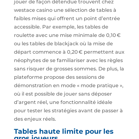
jouer de façon détendue trouvent chez
westace casino une sélection de tables à
faibles mises qui offrent un point d’entrée
accessible. Par exemple, les tables de
roulette avec une mise minimale de 0,10 €
ou les tables de blackjack où la mise de
départ commence à 0,20 € permettent aux
néophytes de se familiariser avec les règles
sans risquer de grosses sommes. De plus, la
plateforme propose des sessions de
démonstration en mode « mode pratique »,
où il est possible de jouer sans déposer
d’argent réel, une fonctionnalité idéale
pour tester les stratégies avant de passer à
des enjeux réels.
Tables haute limite pour les
gros joueurs