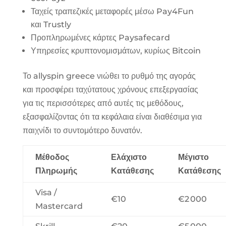
Ταχείς τραπεζικές μεταφορές μέσω Pay4Fun
και Trustly
Προπληρωμένες κάρτες Paysafecard
Υπηρεσίες κρυπτονομισμάτων, κυρίως Bitcoin
Το allyspin greece νιώθει το ρυθμό της αγοράς
και προσφέρει ταχύτατους χρόνους επεξεργασίας
για τις περισσότερες από αυτές τις μεθόδους,
εξασφαλίζοντας ότι τα κεφάλαια είναι διαθέσιμα για
παιχνίδι το συντομότερο δυνατόν.
Μέθοδος
Ελάχιστο
Μέγιστο
Πληρωμής
Κατάθεσης
Κατάθεσης
Visa /
€10
€2 000
Mastercard