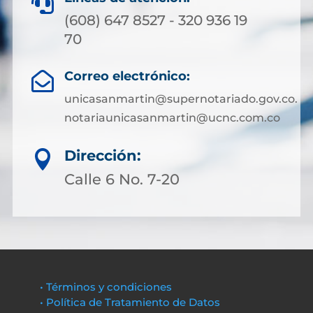

(608) 647 8527 - 320 936 19
70
Correo electrónico:

unicasanmartin@supernotariado.gov.co.
notariaunicasanmartin@ucnc.com.co
Dirección:

Calle 6 No. 7-20
• Términos y condiciones
• Política de Tratamiento de Datos