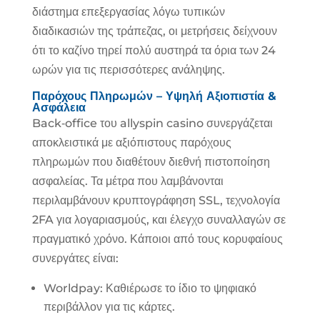
διάστημα επεξεργασίας λόγω τυπικών
διαδικασιών της τράπεζας, οι μετρήσεις δείχνουν
ότι το καζίνο τηρεί πολύ αυστηρά τα όρια των 24
ωρών για τις περισσότερες ανάληψης.
Παρόχους Πληρωμών – Υψηλή Αξιοπιστία &
Ασφάλεια
Back‑office του allyspin casino συνεργάζεται
αποκλειστικά με αξιόπιστους παρόχους
πληρωμών που διαθέτουν διεθνή πιστοποίηση
ασφαλείας. Τα μέτρα που λαμβάνονται
περιλαμβάνουν κρυπτογράφηση SSL, τεχνολογία
2FA για λογαριασμούς, και έλεγχο συναλλαγών σε
πραγματικό χρόνο. Κάποιοι από τους κορυφαίους
συνεργάτες είναι:
Worldpay: Καθιέρωσε το ίδιο το ψηφιακό
περιβάλλον για τις κάρτες.