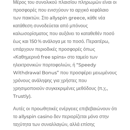
Μέρος του συνολικού πλαισίου πληρωμών είναι οι
προσφορές που ενισχύουν το αρχικό κεφάλαιο
των παικτών. Στο allyspin greece, κάθε νέα
κατάθεση συνοδεύεται από μπόνους
καλωσορίσματος που αυξάνει το καταθεθέν ποσό
έως και 150 % ανάλογα με το ποσό. Περαιτέρω,
υπάρχουν περιοδικές προσφορές όπως
«Καθημερινά free spins» στο ταμείο των
ηλεκτρονικών πορτοφολιών, ή “Speedy
Withdrawal Bonus” που προσφέρει μειωμένους
χρόνους ανάληψης για χρήστες που
χρησιμοποιούν συγκεκριμένες μεθόδους (π.χ.,
Trustly).
Αυτές οι προωθητικές ενέργειες επιβεβαιώνουν ότι
το allyspin casino δεν περιορίζεται μόνο στην
ταχύτητα των συναλλαγών, αλλά επίσης