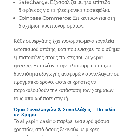
SafeCharge: Εξασφαλίζει υψηλό επίπεδο
διαφάνειας για τα ηλεκτρονικά πορτοφόλια.
Coinbase Commerce: Επικεντρώνεται στη
διαχείριση κρυπτονομισμάτων.
Κάθε συνεργάτης έχει ενσωματωμένα εργαλεία
εντοπισμού απάτης, κάτι που ενισχύει το αίσθημα
εμπιστοσύνης στους παίκτες του allyspin
greece. Επιπλέον, στην πλατφόρμα υπάρχει
δυνατότητα εξαγωγής αναφορών συναλλαγών σε
πραγματικό χρόνο, ώστε οι χρήστες να
παρακολουθούν την κατάσταση των χρημάτων
τους οποιαδήποτε στιγμή.
Όρια Συναλλαγών & Συναλλάξεις – Ποικιλία
σε Χρήμα
Το allyspin casino παρέχει ένα ευρύ φάσμα
χρηστών, από όσους ξεκινούν με μικρές