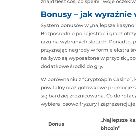
znajdziesz coś, co spełni Twoje oczekiw
Bonusy – jak wyraźnie 
System bonusów w „najlepsze kasyno b
Bezpośrednio po rejestracji gracz o
razu na wybranych slotach. Ponadto, 
przyznając nagrody w formie ekstra ś
na żywo są wyposażone w przycisk „b
dodatkowe środki do gry.
W porównaniu z “CryptoSpin Casino”, 
powitalny oraz gotówkowe promocje sp
się bardziej zróżnicowana. Co do rota
wybiera losowo fryzury i zaprezencju
„Najlepsze k
Bonus
bitcoin”