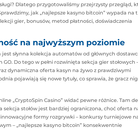
sługi? Dlatego przygotowaliśmy przejrzysty przegląd, k
prawdzimy, jak „najlepsze kasyno bitcoin” wypada na t
ekcji gier, bonusów, metod płatności, doświadczenia
dność na najwyższym poziomie
a jest słynna kolekcja automatów od głównych dostaw
n GO. Do tego w pełni rozwinięta sekcja gier stołowych 
– oraz dynamiczna oferta kasyn na żywo z prawdziwymi
nia pojawiają się nowe tytuły, co sprawia, że gracz ni
line „CryptoSpin Casino” widać pewne różnice. Tam d
a sekcja stołów jest bardziej ograniczona, choć oferta n
 o innowacyjne formy rozgrywki – konkursy turniejowe n
owym – „najlepsze kasyno bitcoin” konsekwentnie