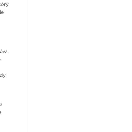
tóry
le
ców,
–
gdy
e
a
a