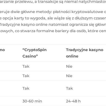
arzanie przelewu, a transakcje są niemal natychmiasto
eruje dwie główne metody: płatności kryptowalutowe 
e opcja karty to wygoda, ale wiąże się z dłuższym czas
Tradycyjne kasyno online natomiast ogranicza się głów
wych, co stwarza formalne bariery dla osób, które cen
yno
“CryptoSpin
Tradycyjne kasyno
Casino”
online
Tak
Nie
Tak
Nie
Tak
Tak
30-60 min
24-48 h