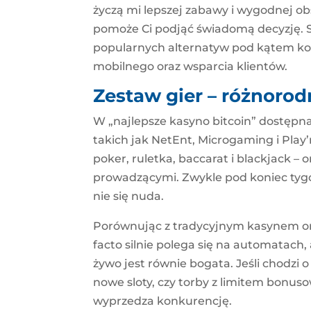
życzą mi lepszej zabawy i wygodnej ob
pomoże Ci podjąć świadomą decyzję. S
popularnych alternatyw pod kątem kol
mobilnego oraz wsparcia klientów.
Zestaw gier – różnoro
W „najlepsze kasyno bitcoin” dostępn
takich jak NetEnt, Microgaming i Play’
poker, ruletka, baccarat i blackjack 
prowadzącymi. Zwykle pod koniec tygod
nie się nuda.
Porównując z tradycyjnym kasynem on
facto silnie polega się na automatach, 
żywo jest równie bogata. Jeśli chodzi
nowe sloty, czy torby z limitem bonus
wyprzedza konkurencję.