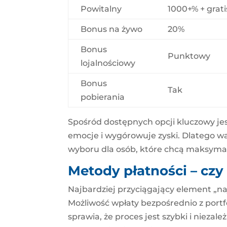
Powitalny
1000+% + grati
Bonus na żywo
20%
Bonus
Punktowy
lojalnościowy
Bonus
Tak
pobierania
Spośród dostępnych opcji kluczowy je
emocje i wygórowuje zyski. Dlatego wa
wyboru dla osób, które chcą maksymal
Metody płatności – cz
Najbardziej przyciągający element „na
Możliwość wpłaty bezpośrednio z portfe
sprawia, że proces jest szybki i niez