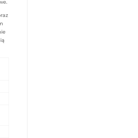
we.
oraz
em
nie
ią