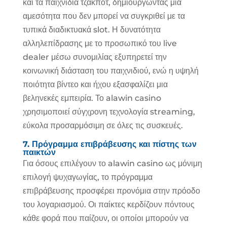
και τα παιχνίδια τζακπότ, δημιουργώντας μια
αμεσότητα που δεν μπορεί να συγκριθεί με τα
τυπικά διαδικτυακά slot. Η δυνατότητα
αλληλεπίδρασης με το προσωπικό του live
dealer μέσω συνομιλίας εξυπηρετεί την
κοινωνική διάσταση του παιχνιδιού, ενώ η υψηλή
ποιότητα βίντεο και ήχου εξασφαλίζει μια
βεληνεκές εμπειρία. Το alawin casino
χρησιμοποιεί σύγχρονη τεχνολογία streaming,
εύκολα προσαρμόσιμη σε όλες τις συσκευές.
7. Πρόγραμμα επιβράβευσης και πίστης των
παικτών
Για όσους επιλέγουν το alawin casino ως μόνιμη
επιλογή ψυχαγωγίας, το πρόγραμμα
επιβράβευσης προσφέρει προνόμια στην πρόοδο
του λογαριασμού. Οι παίκτες κερδίζουν πόντους
κάθε φορά που παίζουν, οι οποίοι μπορούν να