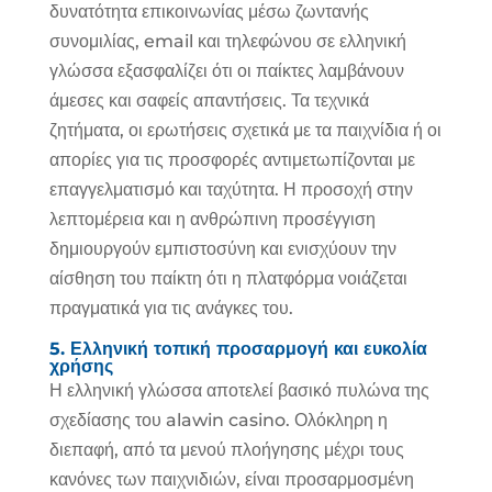
δυνατότητα επικοινωνίας μέσω ζωντανής
συνομιλίας, email και τηλεφώνου σε ελληνική
γλώσσα εξασφαλίζει ότι οι παίκτες λαμβάνουν
άμεσες και σαφείς απαντήσεις. Τα τεχνικά
ζητήματα, οι ερωτήσεις σχετικά με τα παιχνίδια ή οι
απορίες για τις προσφορές αντιμετωπίζονται με
επαγγελματισμό και ταχύτητα. Η προσοχή στην
λεπτομέρεια και η ανθρώπινη προσέγγιση
δημιουργούν εμπιστοσύνη και ενισχύουν την
αίσθηση του παίκτη ότι η πλατφόρμα νοιάζεται
πραγματικά για τις ανάγκες του.
5. Ελληνική τοπική προσαρμογή και ευκολία
χρήσης
Η ελληνική γλώσσα αποτελεί βασικό πυλώνα της
σχεδίασης του alawin casino. Ολόκληρη η
διεπαφή, από τα μενού πλοήγησης μέχρι τους
κανόνες των παιχνιδιών, είναι προσαρμοσμένη