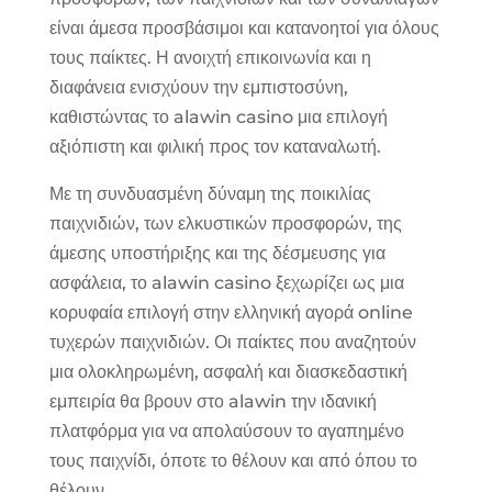
είναι άμεσα προσβάσιμοι και κατανοητοί για όλους
τους παίκτες. Η ανοιχτή επικοινωνία και η
διαφάνεια ενισχύουν την εμπιστοσύνη,
καθιστώντας το alawin casino μια επιλογή
αξιόπιστη και φιλική προς τον καταναλωτή.
Με τη συνδυασμένη δύναμη της ποικιλίας
παιχνιδιών, των ελκυστικών προσφορών, της
άμεσης υποστήριξης και της δέσμευσης για
ασφάλεια, το alawin casino ξεχωρίζει ως μια
κορυφαία επιλογή στην ελληνική αγορά online
τυχερών παιχνιδιών. Οι παίκτες που αναζητούν
μια ολοκληρωμένη, ασφαλή και διασκεδαστική
εμπειρία θα βρουν στο alawin την ιδανική
πλατφόρμα για να απολαύσουν το αγαπημένο
τους παιχνίδι, όποτε το θέλουν και από όπου το
θέλουν