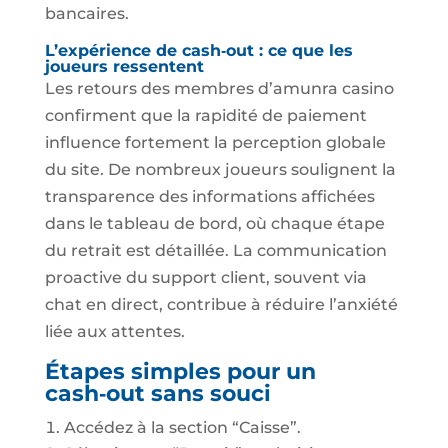
bancaires.
L’expérience de cash‑out : ce que les
joueurs ressentent
Les retours des membres d’amunra casino
confirment que la rapidité de paiement
influence fortement la perception globale
du site. De nombreux joueurs soulignent la
transparence des informations affichées
dans le tableau de bord, où chaque étape
du retrait est détaillée. La communication
proactive du support client, souvent via
chat en direct, contribue à réduire l’anxiété
liée aux attentes.
Étapes simples pour un
cash‑out sans souci
Accédez à la section “Caisse”.