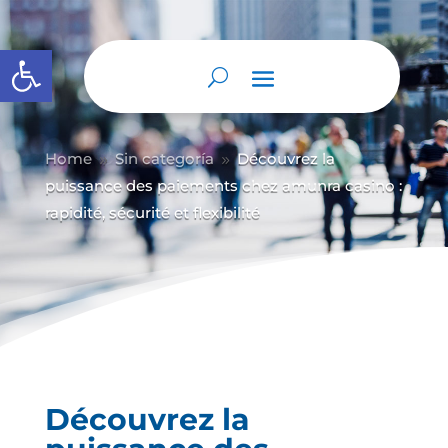
Abrir barra de herramientas
Home
Sin categoría
Découvrez la
9
9
puissance des paiements chez amunra casino :
rapidité, sécurité et flexibilité
Découvrez la