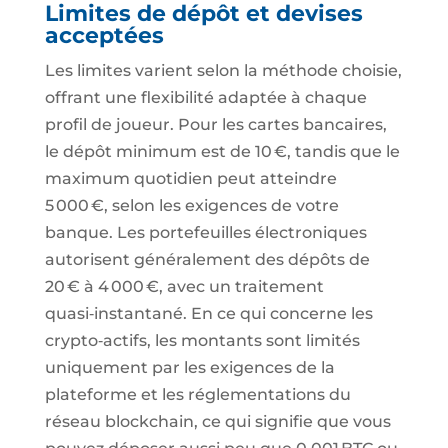
Limites de dépôt et devises
acceptées
Les limites varient selon la méthode choisie,
offrant une flexibilité adaptée à chaque
profil de joueur. Pour les cartes bancaires,
le dépôt minimum est de 10 €, tandis que le
maximum quotidien peut atteindre
5 000 €, selon les exigences de votre
banque. Les portefeuilles électroniques
autorisent généralement des dépôts de
20 € à 4 000 €, avec un traitement
quasi‑instantané. En ce qui concerne les
crypto‑actifs, les montants sont limités
uniquement par les exigences de la
plateforme et les réglementations du
réseau blockchain, ce qui signifie que vous