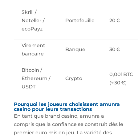
Skrill /
Neteller /
Portefeuille
20 €
ecoPayz
Virement
Banque
30 €
bancaire
Bitcoin /
0,001 BTC
Ethereum /
Crypto
(≈ 30 €)
USDT
Pourquoi les joueurs choisissent amunra
casino pour leurs transactions
En tant que brand casino, amunra a
compris que la confiance se construit dès le
premier euro mis en jeu. La variété des