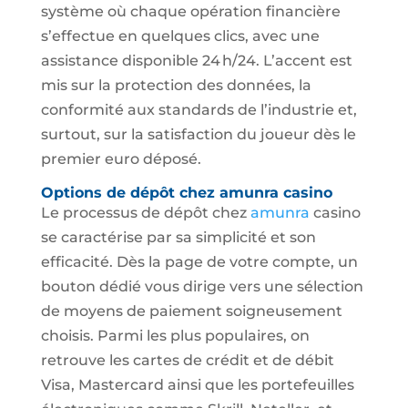
système où chaque opération financière
s’effectue en quelques clics, avec une
assistance disponible 24 h/24. L’accent est
mis sur la protection des données, la
conformité aux standards de l’industrie et,
surtout, sur la satisfaction du joueur dès le
premier euro déposé.
Options de dépôt chez amunra casino
Le processus de dépôt chez
amunra
casino
se caractérise par sa simplicité et son
efficacité. Dès la page de votre compte, un
bouton dédié vous dirige vers une sélection
de moyens de paiement soigneusement
choisis. Parmi les plus populaires, on
retrouve les cartes de crédit et de débit
Visa, Mastercard ainsi que les portefeuilles