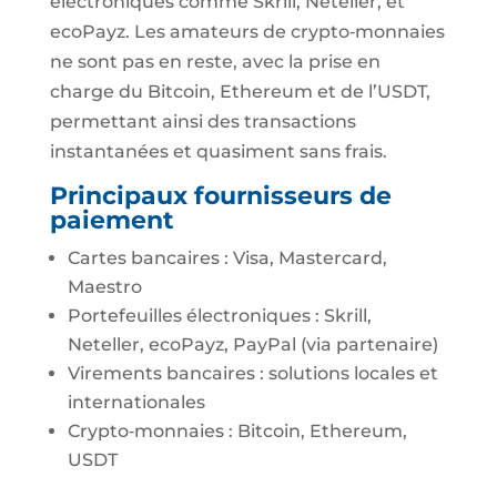
électroniques comme Skrill, Neteller, et
ecoPayz. Les amateurs de crypto‑monnaies
ne sont pas en reste, avec la prise en
charge du Bitcoin, Ethereum et de l’USDT,
permettant ainsi des transactions
instantanées et quasiment sans frais.
Principaux fournisseurs de
paiement
Cartes bancaires : Visa, Mastercard,
Maestro
Portefeuilles électroniques : Skrill,
Neteller, ecoPayz, PayPal (via partenaire)
Virements bancaires : solutions locales et
internationales
Crypto‑monnaies : Bitcoin, Ethereum,
USDT