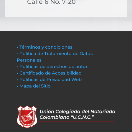
Calle 6 No. 7-20
• Términos y condiciones
• Política de Tratamiento de Datos
Personales
• Políticas de derechos de autor
• Certificado de Accesibilidad
• Políticas de Privacidad Web
• Mapa del Sitio