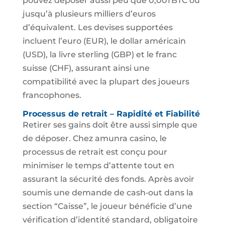
pouvez déposer aussi peu que 0,001 BTC ou
jusqu’à plusieurs milliers d’euros
d’équivalent. Les devises supportées
incluent l’euro (EUR), le dollar américain
(USD), la livre sterling (GBP) et le franc
suisse (CHF), assurant ainsi une
compatibilité avec la plupart des joueurs
francophones.
Processus de retrait – Rapidité et Fiabilité
Retirer ses gains doit être aussi simple que
de déposer. Chez amunra casino, le
processus de retrait est conçu pour
minimiser le temps d’attente tout en
assurant la sécurité des fonds. Après avoir
soumis une demande de cash‑out dans la
section “Caisse”, le joueur bénéficie d’une
vérification d’identité standard, obligatoire