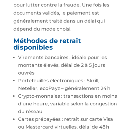
pour lutter contre la fraude. Une fois les
documents validés, le paiement est
généralement traité dans un délai qui
dépend du mode choisi.
Méthodes de retrait
disponibles
Virements bancaires : idéale pour les
montants élevés, délai de 2 à 5 jours
ouvrés
Portefeuilles électroniques : Skrill,
Neteller, ecoPayz – généralement 24 h
Crypto‑monnaies : transactions en moins
d’une heure, variable selon la congestion
du réseau
Cartes prépayées : retrait sur carte Visa
ou Mastercard virtuelles, délai de 48 h