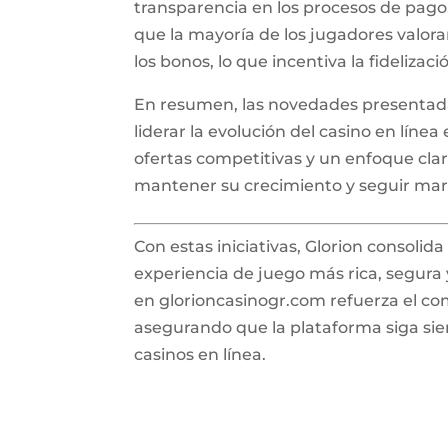
transparencia en los procesos de pago
que la mayoría de los jugadores valoran 
los bonos, lo que incentiva la fidelizaci
En resumen, las novedades presentada
liderar la evolución del casino en lín
ofertas competitivas y un enfoque clar
mantener su crecimiento y seguir mar
Con estas iniciativas, Glorion consolid
experiencia de juego más rica, segura
en glorioncasinogr.com refuerza el co
asegurando que la plataforma siga sie
casinos en línea.