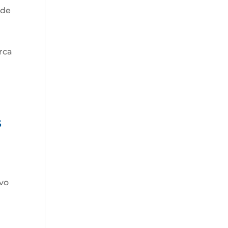
 de
rca
s
n
ivo