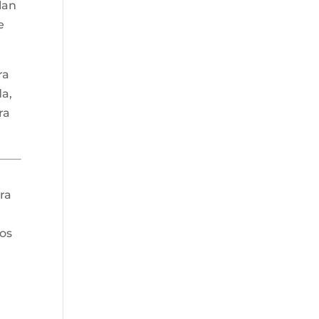
lan
e
ra
da,
ra
ra
los