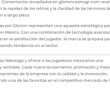
. Comentarios recopilados en glorioncasinogr.com reve
la rapidez de los retiros y la claridad de los términos d
ón a largo plazo.
s por Glorion representan una apuesta estratégica pa
ea en México. Con una combinación de tecnología avanza
o en la satisfacción del jugador, la marca se prepara pa
cando tendencia en el sector.
a su liderazgo y ofrece a los jugadores mexicanos una
 y rentable. Cada nuevo lanzamiento, promoción y mejo
mpromiso de la empresa con la calidad y la innovación,
ndo una de las favoritas en el competitivo mercado de 