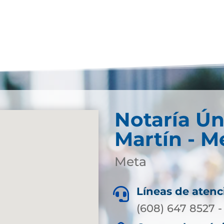
Notaría Ún
Martín - M
Meta
Líneas de atenc

(608) 647 8527 -