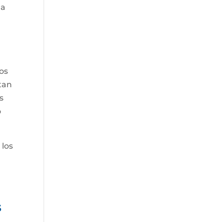
la
os
tan
s
o
 los
s