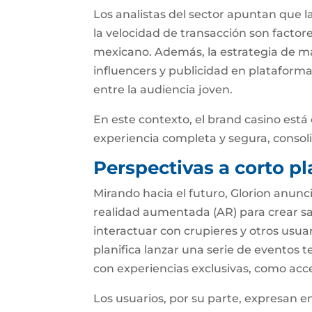
Los analistas del sector apuntan que l
la velocidad de transacción son facto
mexicano. Además, la estrategia de ma
influencers y publicidad en plataform
entre la audiencia joven.
En este contexto, el brand casino est
experiencia completa y segura, consol
Perspectivas a corto pl
Mirando hacia el futuro, Glorion anunc
realidad aumentada (AR) para crear sa
interactuar con crupieres y otros usu
planifica lanzar una serie de eventos
con experiencias exclusivas, como acce
Los usuarios, por su parte, expresan en