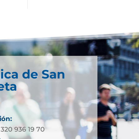
ica de San
eta
ión:
 320 936 19 70