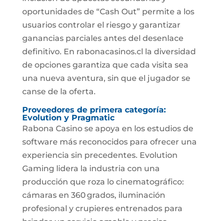
oportunidades de “Cash Out” permite a los
usuarios controlar el riesgo y garantizar
ganancias parciales antes del desenlace
definitivo. En rabonacasinos.cl la diversidad
de opciones garantiza que cada visita sea
una nueva aventura, sin que el jugador se
canse de la oferta.
Proveedores de primera categoría:
Evolution y Pragmatic
Rabona Casino se apoya en los estudios de
software más reconocidos para ofrecer una
experiencia sin precedentes. Evolution
Gaming lidera la industria con una
producción que roza lo cinematográfico:
cámaras en 360 grados, iluminación
profesional y crupieres entrenados para