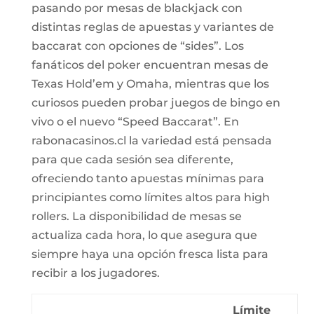
pasando por mesas de blackjack con
distintas reglas de apuestas y variantes de
baccarat con opciones de “sides”. Los
fanáticos del poker encuentran mesas de
Texas Hold’em y Omaha, mientras que los
curiosos pueden probar juegos de bingo en
vivo o el nuevo “Speed Baccarat”. En
rabonacasinos.cl la variedad está pensada
para que cada sesión sea diferente,
ofreciendo tanto apuestas mínimas para
principiantes como límites altos para high
rollers. La disponibilidad de mesas se
actualiza cada hora, lo que asegura que
siempre haya una opción fresca lista para
recibir a los jugadores.
Límite