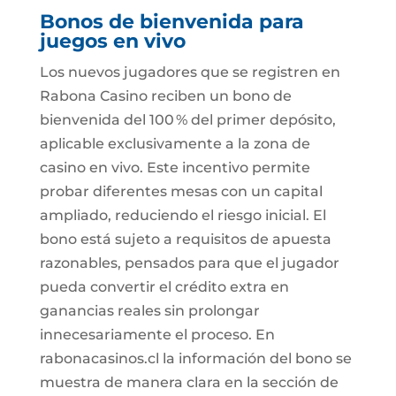
Bonos de bienvenida para
juegos en vivo
Los nuevos jugadores que se registren en
Rabona Casino reciben un bono de
bienvenida del 100 % del primer depósito,
aplicable exclusivamente a la zona de
casino en vivo. Este incentivo permite
probar diferentes mesas con un capital
ampliado, reduciendo el riesgo inicial. El
bono está sujeto a requisitos de apuesta
razonables, pensados para que el jugador
pueda convertir el crédito extra en
ganancias reales sin prolongar
innecesariamente el proceso. En
rabonacasinos.cl la información del bono se
muestra de manera clara en la sección de