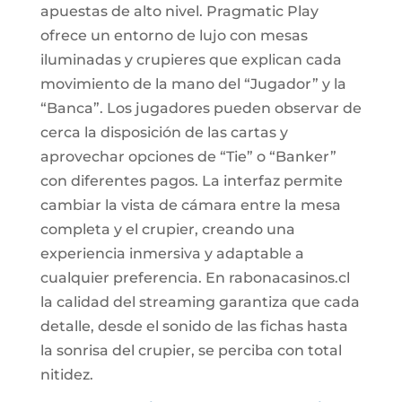
apuestas de alto nivel. Pragmatic Play
ofrece un entorno de lujo con mesas
iluminadas y crupieres que explican cada
movimiento de la mano del “Jugador” y la
“Banca”. Los jugadores pueden observar de
cerca la disposición de las cartas y
aprovechar opciones de “Tie” o “Banker”
con diferentes pagos. La interfaz permite
cambiar la vista de cámara entre la mesa
completa y el crupier, creando una
experiencia inmersiva y adaptable a
cualquier preferencia. En rabonacasinos.cl
la calidad del streaming garantiza que cada
detalle, desde el sonido de las fichas hasta
la sonrisa del crupier, se perciba con total
nitidez.