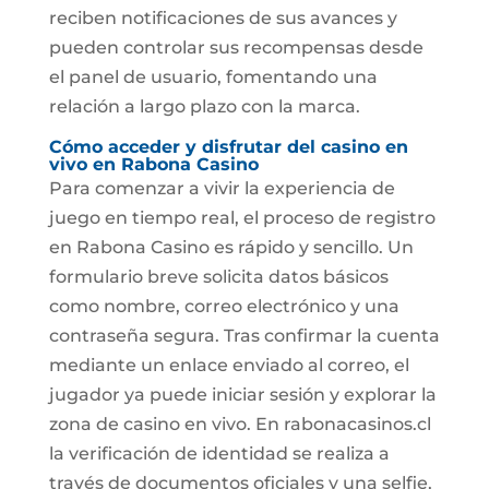
reciben notificaciones de sus avances y
pueden controlar sus recompensas desde
el panel de usuario, fomentando una
relación a largo plazo con la marca.
Cómo acceder y disfrutar del casino en
vivo en Rabona Casino
Para comenzar a vivir la experiencia de
juego en tiempo real, el proceso de registro
en Rabona Casino es rápido y sencillo. Un
formulario breve solicita datos básicos
como nombre, correo electrónico y una
contraseña segura. Tras confirmar la cuenta
mediante un enlace enviado al correo, el
jugador ya puede iniciar sesión y explorar la
zona de casino en vivo. En rabonacasinos.cl
la verificación de identidad se realiza a
través de documentos oficiales y una selfie,