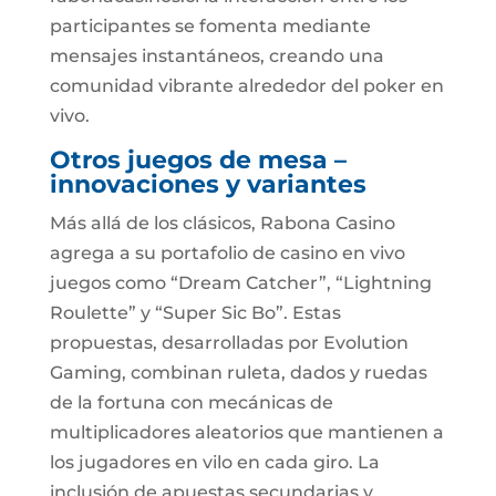
participantes se fomenta mediante
mensajes instantáneos, creando una
comunidad vibrante alrededor del poker en
vivo.
Otros juegos de mesa –
innovaciones y variantes
Más allá de los clásicos, Rabona Casino
agrega a su portafolio de casino en vivo
juegos como “Dream Catcher”, “Lightning
Roulette” y “Super Sic Bo”. Estas
propuestas, desarrolladas por Evolution
Gaming, combinan ruleta, dados y ruedas
de la fortuna con mecánicas de
multiplicadores aleatorios que mantienen a
los jugadores en vilo en cada giro. La
inclusión de apuestas secundarias y