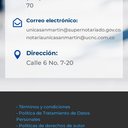
70
Correo electrónico:

unicasanmartin@supernotariado.gov.co.
notariaunicasanmartin@ucnc.com.co
Dirección:

Calle 6 No. 7-20
• Términos y condiciones
• Política de Tratamiento de Datos
Personales
• Políticas de derechos de autor