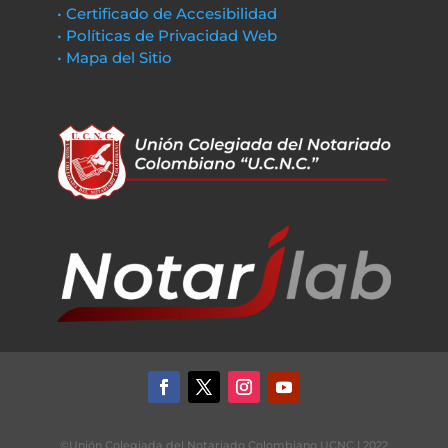
• Certificado de Accesibilidad
• Políticas de Privacidad Web
• Mapa del Sitio
©Unión Colegiada del Notariado Colombiano UCNC | 2022