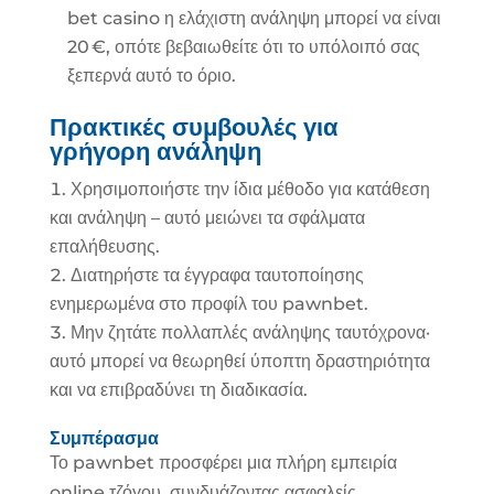
bet casino η ελάχιστη ανάληψη μπορεί να είναι
20 €, οπότε βεβαιωθείτε ότι το υπόλοιπό σας
ξεπερνά αυτό το όριο.
Πρακτικές συμβουλές για
γρήγορη ανάληψη
Χρησιμοποιήστε την ίδια μέθοδο για κατάθεση
και ανάληψη – αυτό μειώνει τα σφάλματα
επαλήθευσης.
Διατηρήστε τα έγγραφα ταυτοποίησης
ενημερωμένα στο προφίλ του pawnbet.
Μην ζητάτε πολλαπλές ανάληψης ταυτόχρονα·
αυτό μπορεί να θεωρηθεί ύποπτη δραστηριότητα
και να επιβραδύνει τη διαδικασία.
Συμπέρασμα
Το pawnbet προσφέρει μια πλήρη εμπειρία
online τζόγου, συνδυάζοντας ασφαλείς