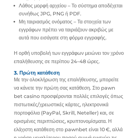
Λάθος μορφή αρχείου – Το σύστημα αποδέχεται
συνήθως JPG, PNG ή PDF.
Μη ταιριασμός ονόματος – Τα στοιχεία των
εγγράφων πρέπει να ταιριάζουν ακριβώς με
αυτά που εισάγατε στη φόρμα εγγραφής.
Η ορθή υποβολή των εγγράφων μειώνει τον χρόνο
επαλήθευσης σε περίπου 24–48 ώρες.
3. Πρώτη κατάθεση
Με την ολοκλήρωση της επαλήθευσης, μπορείτε
να κάνετε την πρώτη σας κατάθεση. Στο pawn
bet casino προσφέρονται πολλές επιλογές όπως
πιστωτικές/χρεωστικές κάρτες, ηλεκτρονικά
πορτοφόλια (PayPal, Skrill, Neteller) και, σε
ορισμένες περιπτώσεις, κρυπτονομίσματα. Η
ελάχιστη κατάθεση στο pawnbet είναι 10 €, αλλά
η χρήση μεγαλύτερου ποσού συχνά ενισχύει τις