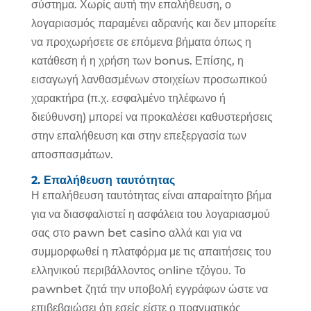
σύστημα. Χωρίς αυτή την επαλήθευση, ο
λογαριασμός παραμένει αδρανής και δεν μπορείτε
να προχωρήσετε σε επόμενα βήματα όπως η
κατάθεση ή η χρήση των bonus. Επίσης, η
εισαγωγή λανθασμένων στοιχείων προσωπικού
χαρακτήρα (π.χ. εσφαλμένο τηλέφωνο ή
διεύθυνση) μπορεί να προκαλέσει καθυστερήσεις
στην επαλήθευση και στην επεξεργασία των
αποσπασμάτων.
2. Επαλήθευση ταυτότητας
Η επαλήθευση ταυτότητας είναι απαραίτητο βήμα
για να διασφαλιστεί η ασφάλεια του λογαριασμού
σας στο pawn bet casino αλλά και για να
συμμορφωθεί η πλατφόρμα με τις απαιτήσεις του
ελληνικού περιβάλλοντος online τζόγου. Το
pawnbet ζητά την υποβολή εγγράφων ώστε να
επιβεβαιώσει ότι εσείς είστε ο πραγματικός