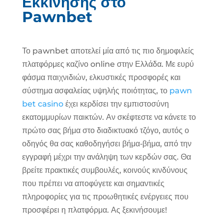
Εκκίνησης στο
Pawnbet
Το pawnbet αποτελεί μία από τις πιο δημοφιλείς
πλατφόρμες καζίνο online στην Ελλάδα. Με ευρύ
φάσμα παιχνιδιών, ελκυστικές προσφορές και
σύστημα ασφαλείας υψηλής ποιότητας, το
pawn
bet casino
έχει κερδίσει την εμπιστοσύνη
εκατομμυρίων παικτών. Αν σκέφτεστε να κάνετε το
πρώτο σας βήμα στο διαδικτυακό τζόγο, αυτός ο
οδηγός θα σας καθοδηγήσει βήμα‑βήμα, από την
εγγραφή μέχρι την ανάληψη των κερδών σας. Θα
βρείτε πρακτικές συμβουλές, κοινούς κινδύνους
που πρέπει να αποφύγετε και σημαντικές
πληροφορίες για τις προωθητικές ενέργειες που
προσφέρει η πλατφόρμα. Ας ξεκινήσουμε!