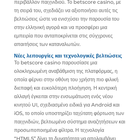
περιβάλλον παιχνιδιού. Το betscore casino, με
τη σειρά του, σχεδιάζει να αξιοποιήσει αυτές τις
βελτιώσεις ώστε να ενισχύσει την παρουσία του
στην ελληνική αγορά και να προσφέρει μια
εμπειρία που ανταποκρίνεται στις σύγχρονες
απαιτήσεις των καταναλωτών.
Νέες λειτουργίες και τεχνολογικές βελτιώσεις
Το betscore casino παρουσίασε μια
ολοκληρωμένη αναβάθμιση της πλατφόρμας, η
οποία φέρνει στην οθόνη του χρήστη πιο φιλική
διεπαφή και ευκολότερη πλοήγηση. Η κεντρική
αλλαγή έγκειται στην ενσωμάτωση ενός νέου
κινητού UI, σχεδιασμένο ειδικά για Android και
iOS, το οποίο υποστηρίζει ταχύτατη φόρτωση των
παιχνιδιών, βελτιωμένο σύστημα αναζητήσεων και
προσωποποιημένα φίλτρα. Η τεχνολογία
“HTML5” δίνει τη δυνατότητα να απολαμβάνει