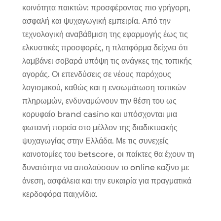
κοινότητα παικτών: προσφέροντας πιο γρήγορη,
ασφαλή και ψυχαγωγική εμπειρία. Από την
τεχνολογική αναβάθμιση της εφαρμογής έως τις
ελκυστικές προσφορές, η πλατφόρμα δείχνει ότι
λαμβάνει σοβαρά υπόψη τις ανάγκες της τοπικής
αγοράς. Οι επενδύσεις σε νέους παρόχους
λογισμικού, καθώς και η ενσωμάτωση τοπικών
πληρωμών, ενδυναμώνουν την θέση του ως
κορυφαίο brand casino και υπόσχονται μια
φωτεινή πορεία στο μέλλον της διαδικτυακής
ψυχαγωγίας στην Ελλάδα. Με τις συνεχείς
καινοτομίες του betscore, οι παίκτες θα έχουν τη
δυνατότητα να απολαύσουν το online καζίνο με
άνεση, ασφάλεια και την ευκαιρία για πραγματικά
κερδοφόρα παιχνίδια.