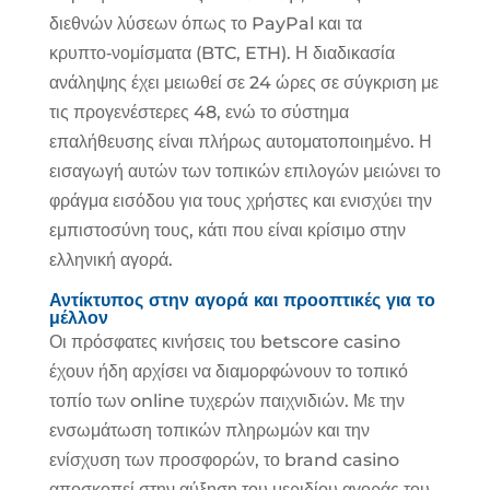
διεθνών λύσεων όπως το PayPal και τα
κρυπτο‑νομίσματα (BTC, ETH). Η διαδικασία
ανάληψης έχει μειωθεί σε 24 ώρες σε σύγκριση με
τις προγενέστερες 48, ενώ το σύστημα
επαλήθευσης είναι πλήρως αυτοματοποιημένο. Η
εισαγωγή αυτών των τοπικών επιλογών μειώνει το
φράγμα εισόδου για τους χρήστες και ενισχύει την
εμπιστοσύνη τους, κάτι που είναι κρίσιμο στην
ελληνική αγορά.
Αντίκτυπος στην αγορά και προοπτικές για το
μέλλον
Οι πρόσφατες κινήσεις του betscore casino
έχουν ήδη αρχίσει να διαμορφώνουν το τοπικό
τοπίο των online τυχερών παιχνιδιών. Με την
ενσωμάτωση τοπικών πληρωμών και την
ενίσχυση των προσφορών, το brand casino
αποσκοπεί στην αύξηση του μεριδίου αγοράς του