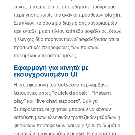
κανείς την εμπειρία σε οποιοδήποτε πρόγραμμα
περιήγησης χωρίς την ανάγκη πρόσθετων plugin.
Επιπλέον, το σύστημα διαχείρισης λογαριασμών
έχει ενταθεί με επιπλέον επίπεδα ασφάλειας, όπως
η έλεγχος δύο παραγόντων, εξασφαλίζοντας ότι οι
προσωπικές πληροφορίες των παικτών
παραμένουν προστατευμένες.
Εφαρμογή για κινητά με
εκσυγχρονισμένο UI
Η νέα εφαρμογή του betscore περιλαμβάνει
λειτουργίες όπως “quick deposit”, “instant
play” και “live chat support”. Σε λίγα
δευτερόλεπτα, οι χρήστες μπορούν να κάνουν
κατάθεση μέσω ελληνικών τραπεζικών μεθόδων ή
ψηφιακών πορτοφολιών, και να ρίξουν το δωμάτιο
ζωντανών προγραμμάτων με κλικ. Η δυνατότητα