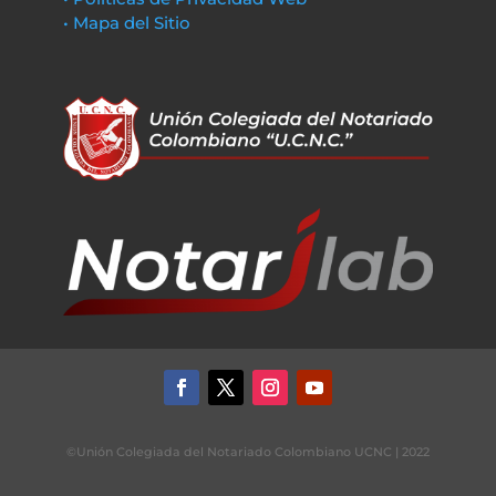
• Mapa del Sitio
©Unión Colegiada del Notariado Colombiano UCNC | 2022