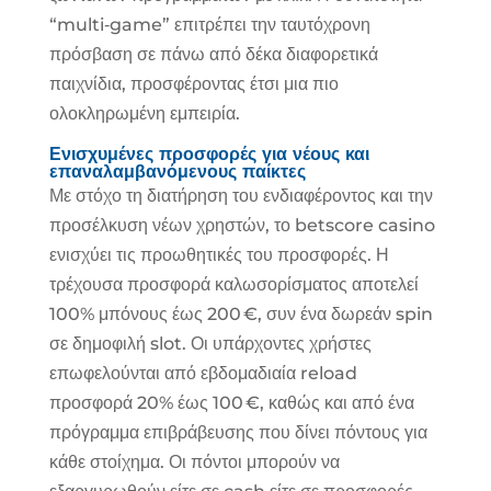
“multi‑game” επιτρέπει την ταυτόχρονη
πρόσβαση σε πάνω από δέκα διαφορετικά
παιχνίδια, προσφέροντας έτσι μια πιο
ολοκληρωμένη εμπειρία.
Ενισχυμένες προσφορές για νέους και
επαναλαμβανόμενους παίκτες
Με στόχο τη διατήρηση του ενδιαφέροντος και την
προσέλκυση νέων χρηστών, το betscore casino
ενισχύει τις προωθητικές του προσφορές. Η
τρέχουσα προσφορά καλωσορίσματος αποτελεί
100% μπόνους έως 200 €, συν ένα δωρεάν spin
σε δημοφιλή slot. Οι υπάρχοντες χρήστες
επωφελούνται από εβδομαδιαία reload
προσφορά 20% έως 100 €, καθώς και από ένα
πρόγραμμα επιβράβευσης που δίνει πόντους για
κάθε στοίχημα. Οι πόντοι μπορούν να