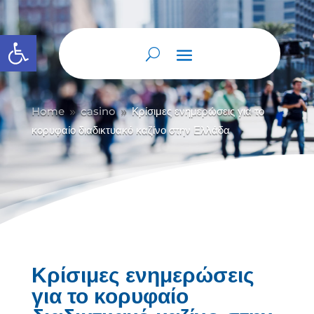
Abrir barra de herramientas
Home
casino
Κρίσιμες ενημερώσεις για το
9
9
κορυφαίο διαδικτυακό καζίνο στην Ελλάδα
Κρίσιμες ενημερώσεις
για το κορυφαίο