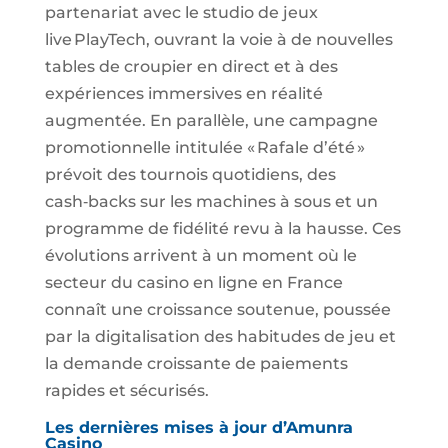
partenariat avec le studio de jeux
live PlayTech, ouvrant la voie à de nouvelles
tables de croupier en direct et à des
expériences immersives en réalité
augmentée. En parallèle, une campagne
promotionnelle intitulée « Rafale d’été »
prévoit des tournois quotidiens, des
cash‑backs sur les machines à sous et un
programme de fidélité revu à la hausse. Ces
évolutions arrivent à un moment où le
secteur du casino en ligne en France
connaît une croissance soutenue, poussée
par la digitalisation des habitudes de jeu et
la demande croissante de paiements
rapides et sécurisés.
Les dernières mises à jour d’Amunra
Casino