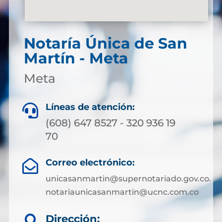
Notaría Única de San
Martín - Meta
Meta
Líneas de atención:

(608) 647 8527 - 320 936 19
70
Correo electrónico:

unicasanmartin@supernotariado.gov.co.
notariaunicasanmartin@ucnc.com.co
Dirección:
