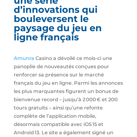
une série
d’innovations qui
bouleversent le
paysage du jeu en
ligne français
Amunra
Casino a dévoilé ce mois-ci une
panoplie de nouveautés conçues pour
renforcer sa présence sur le marché
français du jeu en ligne. Parmi les annonces
les plus marquantes figurent un bonus de
bienvenue record – jusqu’à 2 000 € et 200
tours gratuits – ainsi qu’une refonte
complète de l’application mobile,
désormais compatible avec iOS 15 et
Android 13. Le site a également signé un