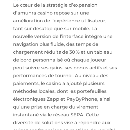
Le cœur de la stratégie d’expansion
d’amunra casino repose sur une
amélioration de l’expérience utilisateur,
tant sur desktop que sur mobile. La
nouvelle version de l’interface intègre une
navigation plus fluide, des temps de
chargement réduits de 30 % et un tableau
de bord personnalisé où chaque joueur
peut suivre ses gains, ses bonus actifs et ses
performances de tournoi. Au niveau des
paiements, le casino a ajouté plusieurs
méthodes locales, dont les portefeuilles
électroniques Zapp et PayByPhone, ainsi
qu’une prise en charge du virement
instantané via le réseau SEPA. Cette
diversité de solutions vise à répondre aux