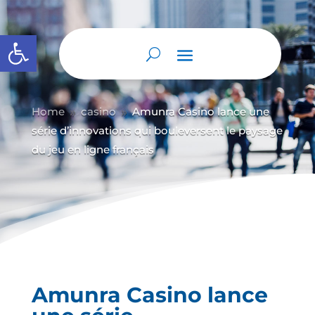
Abrir barra de herramientas
Home
casino
Amunra Casino lance une
9
9
série d’innovations qui bouleversent le paysage
du jeu en ligne français
Amunra Casino lance