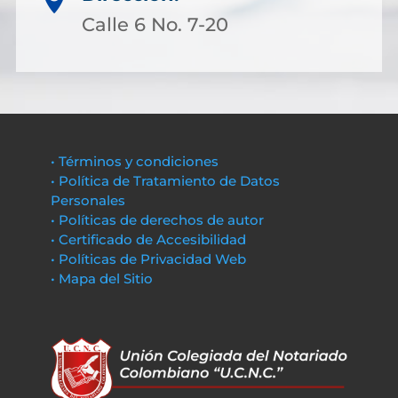
Calle 6 No. 7-20
• Términos y condiciones
• Política de Tratamiento de Datos
Personales
• Políticas de derechos de autor
• Certificado de Accesibilidad
• Políticas de Privacidad Web
• Mapa del Sitio