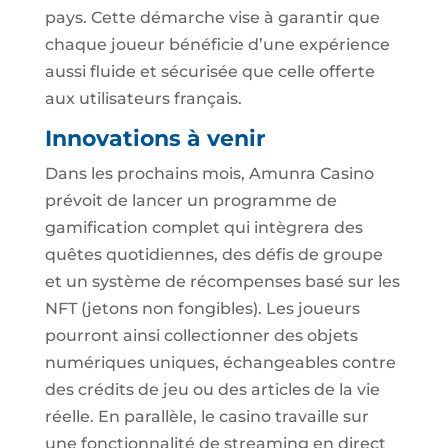
pays. Cette démarche vise à garantir que
chaque joueur bénéficie d’une expérience
aussi fluide et sécurisée que celle offerte
aux utilisateurs français.
Innovations à venir
Dans les prochains mois, Amunra Casino
prévoit de lancer un programme de
gamification complet qui intègrera des
quêtes quotidiennes, des défis de groupe
et un système de récompenses basé sur les
NFT (jetons non fongibles). Les joueurs
pourront ainsi collectionner des objets
numériques uniques, échangeables contre
des crédits de jeu ou des articles de la vie
réelle. En parallèle, le casino travaille sur
une fonctionnalité de streaming en direct