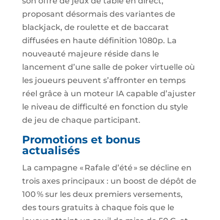
son offre de jeux de table en direct,
proposant désormais des variantes de
blackjack, de roulette et de baccarat
diffusées en haute définition 1080p. La
nouveauté majeure réside dans le
lancement d’une salle de poker virtuelle où
les joueurs peuvent s’affronter en temps
réel grâce à un moteur IA capable d’ajuster
le niveau de difficulté en fonction du style
de jeu de chaque participant.
Promotions et bonus
actualisés
La campagne « Rafale d’été » se décline en
trois axes principaux : un boost de dépôt de
100 % sur les deux premiers versements,
des tours gratuits à chaque fois que le