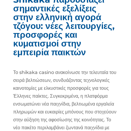
σημαντικές εξελίξεις
στην ελληνική αγορά
τζόγου: νέες λειτουργίες,
προσφορές και
κυματισμοί στην
εμπειρία παικτών
Το shikaka casino ανακοίνωσε την τελευταία του
σειρά βελτιώσεων, συνδυάζοντας τεχνολογικές
καινοτομίες με ελκυστικές προσφορές για τους
Έλληνες παίκτες. Συγκεκριμένα, η πλατφόρμα
ενσωματώνει νέα παιχνίδια, βελτιωμένα εργαλεία
πληρωμών και ευκαιρίες μπόνους που στοχεύουν
στην αύξηση της αφοσίωσης της κοινότητας. Το
νέο πακέτο περιλαμβάνει ζωντανά παιχνίδια με