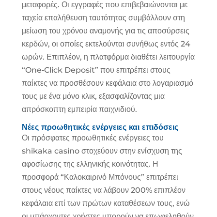
μεταφορές. Οι εγγραφές που επιβεβαιώνονται με
ταχεία επαλήθευση ταυτότητας συμβάλλουν στη
μείωση του χρόνου αναμονής για τις αποσύρσεις
κερδών, οι οποίες εκτελούνται συνήθως εντός 24
ωρών. Επιπλέον, η πλατφόρμα διαθέτει λειτουργία
“One‑Click Deposit” που επιτρέπει στους
παίκτες να προσθέσουν κεφάλαια στο λογαριασμό
τους με ένα μόνο κλικ, εξασφαλίζοντας μια
απρόσκοπτη εμπειρία παιχνιδιού.
Νέες προωθητικές ενέργειες και επιδόσεις
Οι πρόσφατες προωθητικές ενέργειες του
shikaka casino στοχεύουν στην ενίσχυση της
αφοσίωσης της ελληνικής κοινότητας. Η
προσφορά “Καλοκαιρινό Μπόνους” επιτρέπει
στους νέους παίκτες να λάβουν 200% επιπλέον
κεφάλαια επί των πρώτων καταθέσεων τους, ενώ
οι υπάρχοντες χρήστες μπορούν να επωφεληθούν