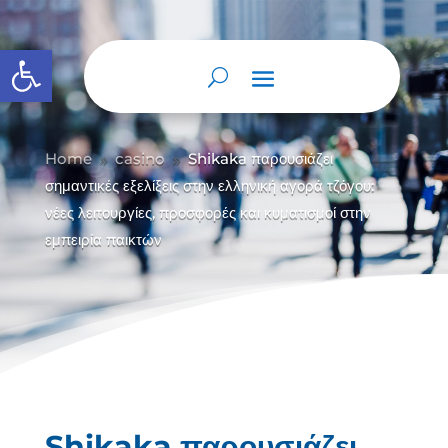
Abrir barra de herramientas
Home
casino
Shikaka παρουσιάζει
9
9
σημαντικές εξελίξεις στην ελληνική αγορά τζόγου:
νέες λειτουργίες, προσφορές και κυματισμοί στην
εμπειρία παικτών
Shikaka παρουσιάζει