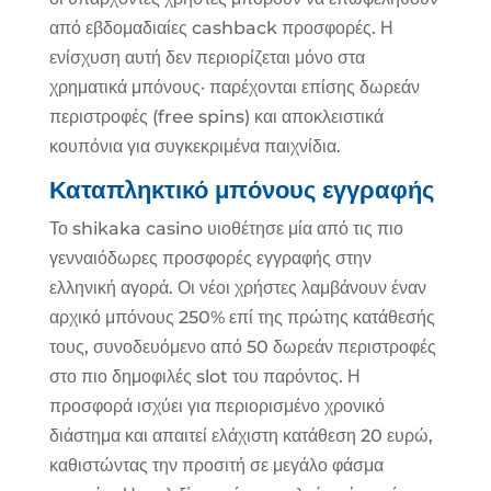
από εβδομαδιαίες cashback προσφορές. Η
ενίσχυση αυτή δεν περιορίζεται μόνο στα
χρηματικά μπόνους· παρέχονται επίσης δωρεάν
περιστροφές (free spins) και αποκλειστικά
κουπόνια για συγκεκριμένα παιχνίδια.
Καταπληκτικό μπόνους εγγραφής
Το shikaka casino υιοθέτησε μία από τις πιο
γενναιόδωρες προσφορές εγγραφής στην
ελληνική αγορά. Οι νέοι χρήστες λαμβάνουν έναν
αρχικό μπόνους 250% επί της πρώτης κατάθεσής
τους, συνοδευόμενο από 50 δωρεάν περιστροφές
στο πιο δημοφιλές slot του παρόντος. Η
προσφορά ισχύει για περιορισμένο χρονικό
διάστημα και απαιτεί ελάχιστη κατάθεση 20 ευρώ,
καθιστώντας την προσιτή σε μεγάλο φάσμα