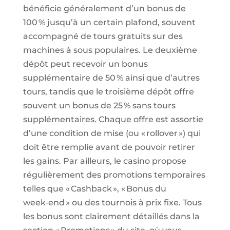
bénéficie généralement d’un bonus de
100 % jusqu’à un certain plafond, souvent
accompagné de tours gratuits sur des
machines à sous populaires. Le deuxième
dépôt peut recevoir un bonus
supplémentaire de 50 % ainsi que d’autres
tours, tandis que le troisième dépôt offre
souvent un bonus de 25 % sans tours
supplémentaires. Chaque offre est assortie
d’une condition de mise (ou « rollover ») qui
doit être remplie avant de pouvoir retirer
les gains. Par ailleurs, le casino propose
régulièrement des promotions temporaires
telles que « Cashback », « Bonus du
week‑end » ou des tournois à prix fixe. Tous
les bonus sont clairement détaillés dans la