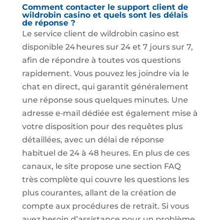
Comment contacter le support client de
wildrobin casino et quels sont les délais
de réponse ?
Le service client de wildrobin casino est
disponible 24 heures sur 24 et 7 jours sur 7,
afin de répondre à toutes vos questions
rapidement. Vous pouvez les joindre via le
chat en direct, qui garantit généralement
une réponse sous quelques minutes. Une
adresse e‑mail dédiée est également mise à
votre disposition pour des requêtes plus
détaillées, avec un délai de réponse
habituel de 24 à 48 heures. En plus de ces
canaux, le site propose une section FAQ
très complète qui couvre les questions les
plus courantes, allant de la création de
compte aux procédures de retrait. Si vous
avez besoin d’assistance pour un problème