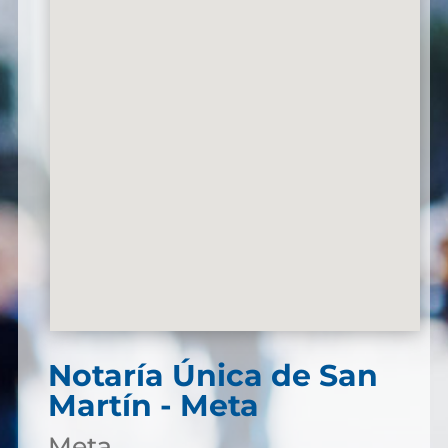
Notaría Única de San
Martín - Meta
Meta