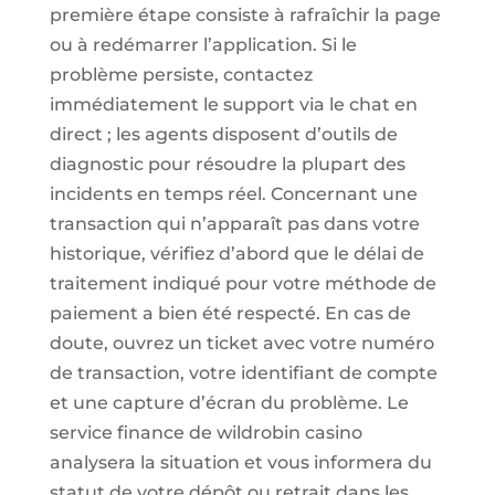
première étape consiste à rafraîchir la page
ou à redémarrer l’application. Si le
problème persiste, contactez
immédiatement le support via le chat en
direct ; les agents disposent d’outils de
diagnostic pour résoudre la plupart des
incidents en temps réel. Concernant une
transaction qui n’apparaît pas dans votre
historique, vérifiez d’abord que le délai de
traitement indiqué pour votre méthode de
paiement a bien été respecté. En cas de
doute, ouvrez un ticket avec votre numéro
de transaction, votre identifiant de compte
et une capture d’écran du problème. Le
service finance de wildrobin casino
analysera la situation et vous informera du
statut de votre dépôt ou retrait dans les