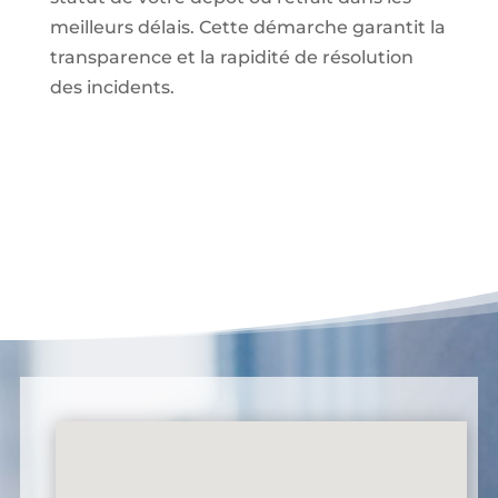
meilleurs délais. Cette démarche garantit la
transparence et la rapidité de résolution
des incidents.