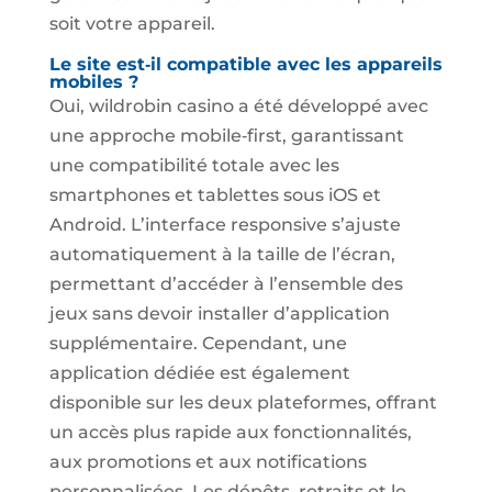
soit votre appareil.
Le site est‑il compatible avec les appareils
mobiles ?
Oui, wildrobin casino a été développé avec
une approche mobile‑first, garantissant
une compatibilité totale avec les
smartphones et tablettes sous iOS et
Android. L’interface responsive s’ajuste
automatiquement à la taille de l’écran,
permettant d’accéder à l’ensemble des
jeux sans devoir installer d’application
supplémentaire. Cependant, une
application dédiée est également
disponible sur les deux plateformes, offrant
un accès plus rapide aux fonctionnalités,
aux promotions et aux notifications
personnalisées. Les dépôts, retraits et le