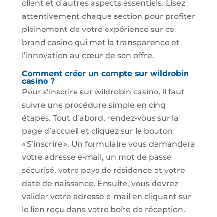
client et d’autres aspects essentiels. Lisez
attentivement chaque section pour profiter
pleinement de votre expérience sur ce
brand casino qui met la transparence et
l’innovation au cœur de son offre.
Comment créer un compte sur wildrobin
casino ?
Pour s’inscrire sur wildrobin casino, il faut
suivre une procédure simple en cinq
étapes. Tout d’abord, rendez‑vous sur la
page d’accueil et cliquez sur le bouton
« S’inscrire ». Un formulaire vous demandera
votre adresse e‑mail, un mot de passe
sécurisé, votre pays de résidence et votre
date de naissance. Ensuite, vous devrez
valider votre adresse e‑mail en cliquant sur
le lien reçu dans votre boîte de réception.