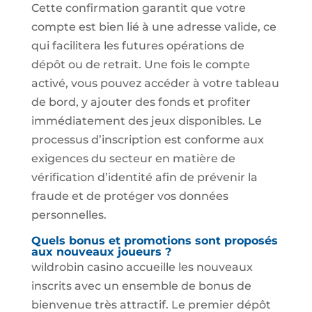
Cette confirmation garantit que votre
compte est bien lié à une adresse valide, ce
qui facilitera les futures opérations de
dépôt ou de retrait. Une fois le compte
activé, vous pouvez accéder à votre tableau
de bord, y ajouter des fonds et profiter
immédiatement des jeux disponibles. Le
processus d’inscription est conforme aux
exigences du secteur en matière de
vérification d’identité afin de prévenir la
fraude et de protéger vos données
personnelles.
Quels bonus et promotions sont proposés
aux nouveaux joueurs ?
wildrobin casino accueille les nouveaux
inscrits avec un ensemble de bonus de
bienvenue très attractif. Le premier dépôt