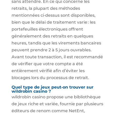
sans attendre. En ce qui concerne les
retraits, la plupart des méthodes
mentionnées ci‑dessus sont disponibles,
bien que le délai de traitement varie : les
portefeuilles électroniques offrent
généralement des retraits en quelques
heures, tandis que les virements bancaires
peuvent prendre 2 à 5 jours ouvrables.
Avant toute transaction, il est recommandé
de vérifier que votre compte a été
entièrement vérifié afin d’éviter les
blocages lors du processus de retrait.
Quel type de jeux peut‑on trouver sur
wildrobin casino ?
wildrobin casino propose une bibliothèque
de jeux riche et variée, fournie par plusieurs
éditeurs de renom comme NetEnt,