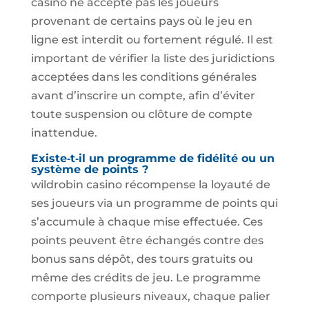
casino ne accepte pas les joueurs
provenant de certains pays où le jeu en
ligne est interdit ou fortement régulé. Il est
important de vérifier la liste des juridictions
acceptées dans les conditions générales
avant d’inscrire un compte, afin d’éviter
toute suspension ou clôture de compte
inattendue.
Existe‑t‑il un programme de fidélité ou un
système de points ?
wildrobin casino récompense la loyauté de
ses joueurs via un programme de points qui
s’accumule à chaque mise effectuée. Ces
points peuvent être échangés contre des
bonus sans dépôt, des tours gratuits ou
même des crédits de jeu. Le programme
comporte plusieurs niveaux, chaque palier