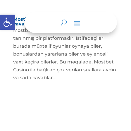
Abrir barra de herramientas
Mostbet Casino haqqında suallar və
cavablar
Mostbet Casino, onlayn kazino sahəsində
tanınmış bir platformadır. İstifadəçilər
burada müxtəlif oyunlar oynaya bilər,
bonuslardan yararlana bilər və əyləncəli
vaxt keçirə bilərlər. Bu məqalədə, Mostbet
Casino ilə bağlı ən çox verilən suallara aydın
və sadə cavablar...