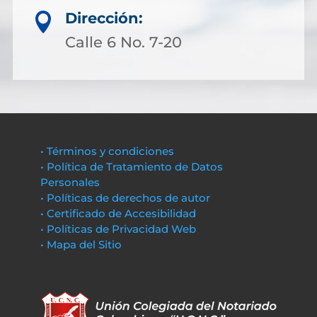
Dirección:

Calle 6 No. 7-20
• Términos y condiciones
• Política de Tratamiento de Datos
Personales
• Políticas de derechos de autor
• Certificado de Accesibilidad
• Políticas de Privacidad Web
• Mapa del Sitio