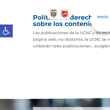
Política de derechos de
Inicio
sobre los contenidos
Abrir barra de herramientas
Las publicaciones de la UCNC y de los 
página web, no obstante, la UCNC se r
utilizarán tales publicaciones–, acogién