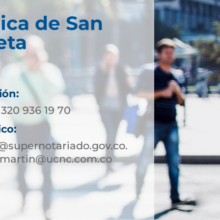
ica de San
eta
ión:
 320 936 19 70
ico:
@supernotariado.gov.co.
nmartin@ucnc.com.co