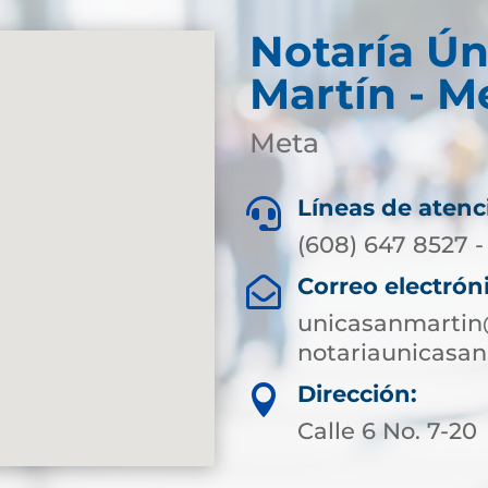
Notaría Ún
Martín - M
Meta
Líneas de atenc

(608) 647 8527 -
Correo electrón

unicasanmartin
notariaunicasa
Dirección:

Calle 6 No. 7-20