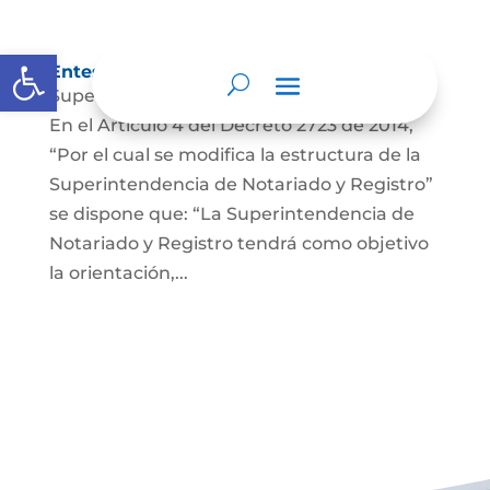
Abrir barra de herramientas
Entes y autoridades que lo vigilan
Superintendencia de Notariado y Registro
En el Artículo 4 del Decreto 2723 de 2014,
“Por el cual se modifica la estructura de la
Superintendencia de Notariado y Registro”
se dispone que: “La Superintendencia de
Notariado y Registro tendrá como objetivo
la orientación,...