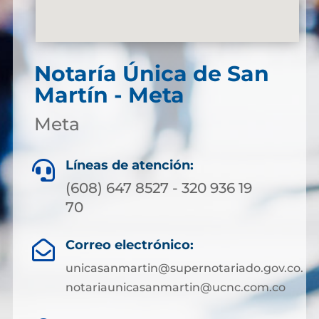
Notaría Única de San
Martín - Meta
Meta
Líneas de atención:

(608) 647 8527 - 320 936 19
70
Correo electrónico:

unicasanmartin@supernotariado.gov.co.
notariaunicasanmartin@ucnc.com.co