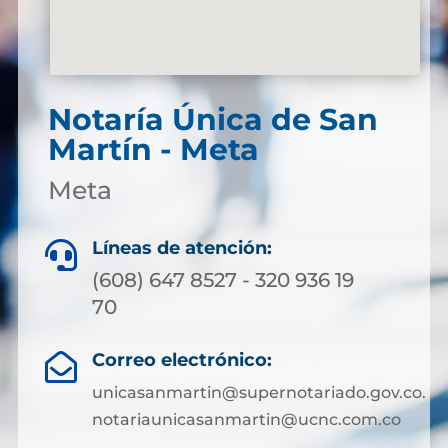
Notaría Única de San
Martín - Meta
Meta
Líneas de atención:

(608) 647 8527 - 320 936 19
70
Correo electrónico:

unicasanmartin@supernotariado.gov.co.
notariaunicasanmartin@ucnc.com.co