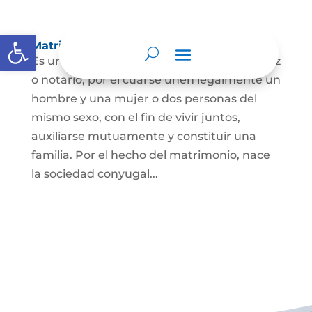
Abrir barra de herramientas
Matrimonio Civil
Es un contrato solemne celebrado ante juez
o notario, por el cual se unen legalmente un
hombre y una mujer o dos personas del
mismo sexo, con el fin de vivir juntos,
auxiliarse mutuamente y constituir una
familia. Por el hecho del matrimonio, nace
la sociedad conyugal...