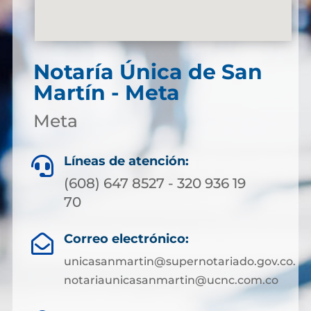
Notaría Única de San
Martín - Meta
Meta
Líneas de atención:

(608) 647 8527 - 320 936 19
70
Correo electrónico:

unicasanmartin@supernotariado.gov.co.
notariaunicasanmartin@ucnc.com.co