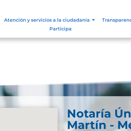
ue les aplique de interés.
Atención y servicios a la ciudadanía
Transparen
Participa
Notaría Ún
Martín - M