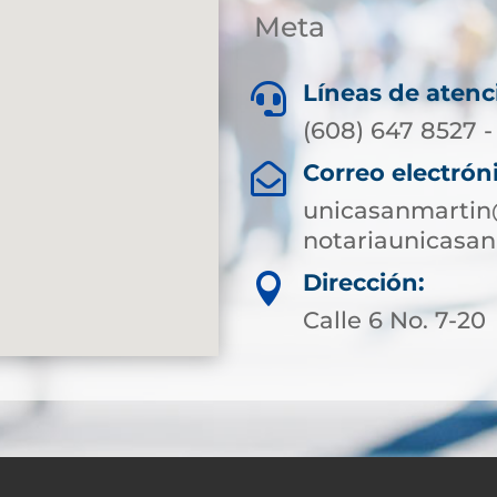
Meta
Líneas de atenc

(608) 647 8527 -
Correo electrón

unicasanmartin
notariaunicasa
Dirección:

Calle 6 No. 7-20