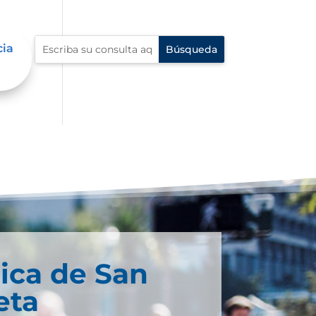
cia
ica de San
eta