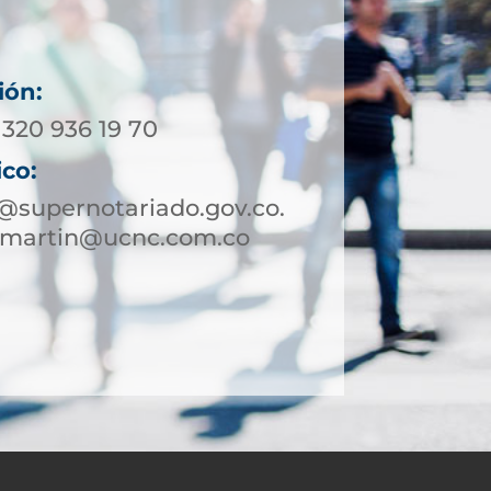
ión:
 320 936 19 70
ico:
@supernotariado.gov.co.
nmartin@ucnc.com.co