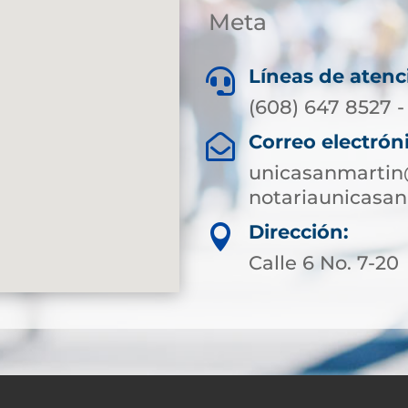
Meta
Líneas de atenc

(608) 647 8527 -
Correo electrón

unicasanmartin
notariaunicasa
Dirección:

Calle 6 No. 7-20