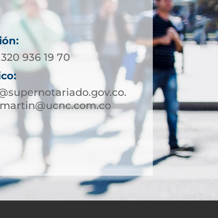
ión:
 320 936 19 70
ico:
@supernotariado.gov.co.
nmartin@ucnc.com.co