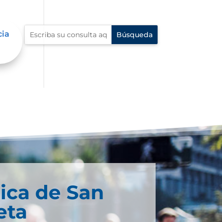
cia
ica de San
eta