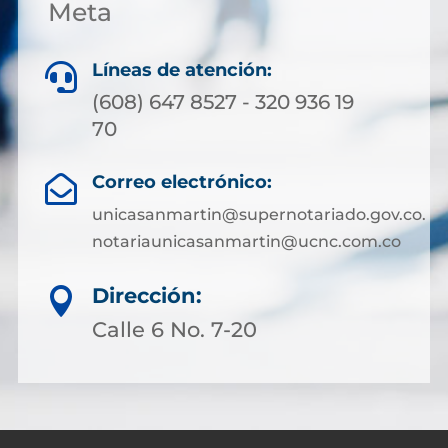
Meta
Líneas de atención:

(608) 647 8527 - 320 936 19
70
Correo electrónico:

unicasanmartin@supernotariado.gov.co.
notariaunicasanmartin@ucnc.com.co
Dirección:

Calle 6 No. 7-20