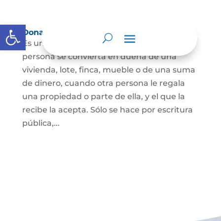
Abrir barra de herramientas
Donación
Es uno de los contratos cuyo fin es que una
persona se convierta en dueña de una
vivienda, lote, finca, mueble o de una suma
de dinero, cuando otra persona le regala
una propiedad o parte de ella, y el que la
recibe la acepta. Sólo se hace por escritura
pública,...