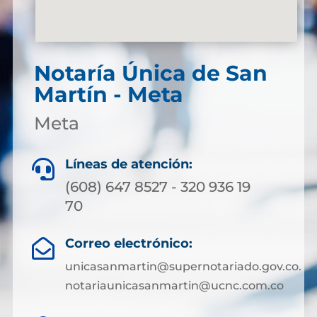
Notaría Única de San
Martín - Meta
Meta
Líneas de atención:

(608) 647 8527 - 320 936 19
70
Correo electrónico:

unicasanmartin@supernotariado.gov.co.
notariaunicasanmartin@ucnc.com.co